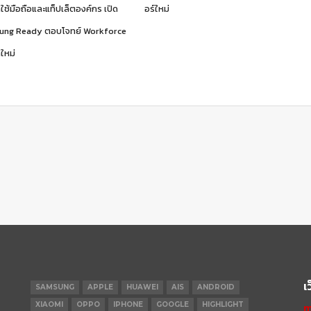
าใช้มือถือและแท็ปเล็ตองค์กร เปิด
อร์ใหม่
ung Ready ตอบโจทย์ Workforce
ใหม่
เ
SAMSUNG
APPLE
HUAWEI
AIS
ANDROID
XIAOMI
OPPO
IPHONE
GOOGLE
HIGHLIGHT
m