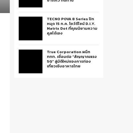
ชาร์จไว ทนทาน
TECNO POVA 8 Series ปัก
หมุด 15 ก.ค. โชว์ดีไซน์ D.I.Y.
Matrix Dot ที่คุณนิยามความ
คูลได้เอง
True Corporation ผนึก
ททท. เชื่อมต่อ “สัญญาณแรง
5G” สู่มิติใหม่ของการท่อง
เที่ยวเชิงอาหารไทย