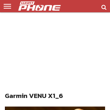
ข่าว
รีวิว
ทิป
แอพ
เกมส์
บทความ
COMPARISON
ติดต่อ
API
&
พลิ
เรา
NEW
ทริค
เคชั่น
Garmin VENU X1_6