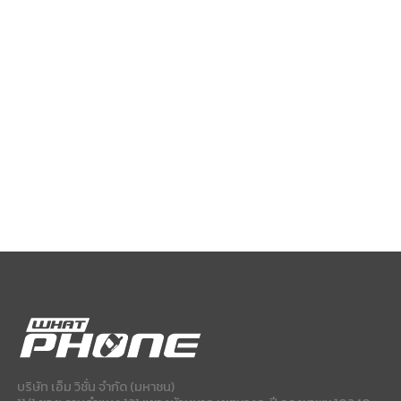
บริษัท เอ็ม วิชั่น จำกัด (มหาชน)