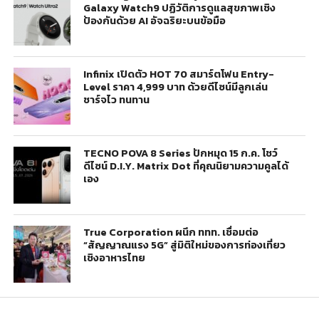
Galaxy Watch9 ปฏิวัติการดูแลสุขภาพเชิง
ป้องกันด้วย AI อัจฉริยะบนข้อมือ
Infinix เปิดตัว HOT 70 สมาร์ตโฟน Entry-
Level ราคา 4,999 บาท ด้วยดีไซน์มีลูกเล่น
ชาร์จไว ทนทาน
TECNO POVA 8 Series ปักหมุด 15 ก.ค. โชว์
ดีไซน์ D.I.Y. Matrix Dot ที่คุณนิยามความคูลได้
เอง
True Corporation ผนึก ททท. เชื่อมต่อ
“สัญญาณแรง 5G” สู่มิติใหม่ของการท่องเที่ยว
เชิงอาหารไทย