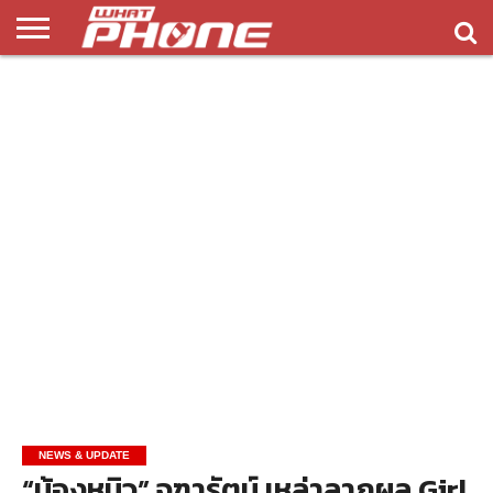
ข่าว
รีวิว
ทิป
แอพ
เกมส์
บทความ
COMPARISON
ติดต่อ
API
&
พลิ
เรา
NEW
ทริค
เคชั่น
NEWS & UPDATE
“น้องหมิว” จุฑารัตน์ เหล่าลาภผล Girl