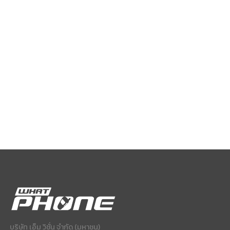
บริษัท เอ็ม วิชั่น จำกัด (มหาชน)