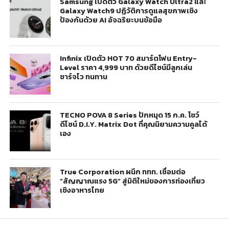
Samsung เปิดตัว Galaxy Watch Ultra2 และ
Galaxy Watch9 ปฏิวัติการดูแลสุขภาพเชิง
ป้องกันด้วย AI อัจฉริยะบนข้อมือ
Infinix เปิดตัว HOT 70 สมาร์ตโฟน Entry-
Level ราคา 4,999 บาท ด้วยดีไซน์มีลูกเล่น
ชาร์จไว ทนทาน
TECNO POVA 8 Series ปักหมุด 15 ก.ค. โชว์
ดีไซน์ D.I.Y. Matrix Dot ที่คุณนิยามความคูลได้
เอง
True Corporation ผนึก ททท. เชื่อมต่อ
“สัญญาณแรง 5G” สู่มิติใหม่ของการท่องเที่ยว
เชิงอาหารไทย