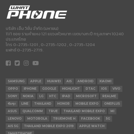
บริษัท เอ็ม วิชั่น จำกัด (มหาชน)
11/1 ซอย รามคำแหง 121 แขวงหัวหมาก เขตบางกะปี กรุงเทพฯ 10240
ประเทศไทย
โทร 0-2735-1201 , 0-2735-1202 , 0-2735-1204
แฟกซ์ 0-2735-2719.
SAMSUNG
APPLE
HUAWEI
AIS
ANDROID
XIAOMI
OPPO
IPHONE
GOOGLE
HIGHLIGHT
DTAC
IOS
VIVO
SONY
NOKIA
LG
HTC
IPAD
MICROSOFT
REALME
ซัมซุง
LINE
THAILAND
HONOR
MOBILE EXPO
ONEPLUS
ASUS
QUALCOMM
TRUE
THAILAND MOBILE EXPO
MI
LENOVO
MOTOROLA
TRUEMOVE H
FACEBOOK
5G
AIS 5G
THAILAND MOBILE EXPO 2019
APPLE WATCH
SMARTPHONE