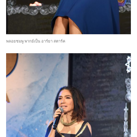
พลอยชมพู พากย์เป็น อาร์ยา สตาร์ค