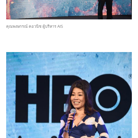
คุณพงษกรณ์ คอวนิช ผู้บริหาร AIS