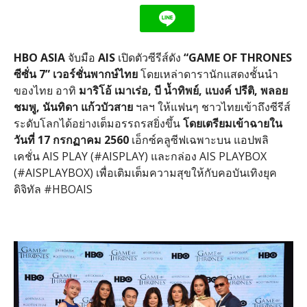
HBO ASIA
จับมือ
AIS
เปิดตัวซีรีส์ดัง
“GAME OF THRONES
ซีซั่น 7” เวอร์ชั่นพากษ์ไทย
โดยเหล่าดารานักแสดงชั้นนำ
ของไทย อาทิ
มาริโอ้ เมาเร่อ, บี น้ำทิพย์, แบงค์ ปรีติ, พลอย
ชมพู, นันทิดา แก้วบัวสาย
ฯลฯ ให้แฟนๆ ชาวไทยเข้าถึงซีรีส์
ระดับโลกได้อย่างเต็มอรรถรสยิ่งขึ้น
โดยเตรียมเข้าฉายใน
วันที่ 17 กรกฏาคม 2560
เอ็กซ์คลูซีฟเฉพาะบน แอปพลิ
เคชั่น
AIS PLAY
(
#AISPLAY
) และกล่อง
AIS PLAYBOX
(
#AISPLAYBOX
) เพื่อเติมเต็มความสุขให้กับคอบันเทิงยุค
ดิจิทัล #HBOAIS