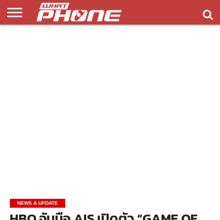
ข่าว
รีวิว
ทิป
แอพ
เกมส์
บทความ
COMPARISON
ติดต่อ
API
&
พลิ
เรา
NEW
ทริค
เคชั่น
NEWS & UPDATE
HBO จับมือ AIS เปิดตัว “GAME OF