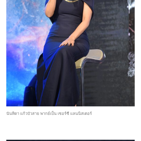
นันทิดา แก้วบัวสาย พากย์เป็น เซอร์ซี แลนนิสเตอร์