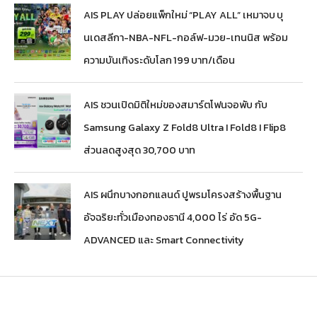
AIS PLAY ปล่อยแพ็กใหม่ “PLAY ALL” เหมาจบ บุ
นเดสลีกา-NBA-NFL-กอล์ฟ-มวย-เทนนิส พร้อม
ความบันเทิงระดับโลก 199 บาท/เดือน
AIS ชวนเปิดมิติใหม่ของสมาร์ตโฟนจอพับ กับ
Samsung Galaxy Z Fold8 Ultra I Fold8 I Flip8
ส่วนลดสูงสุด 30,700 บาท
AIS ผนึกบางกอกแลนด์ ปูพรมโครงสร้างพื้นฐาน
อัจฉริยะทั่วเมืองทองธานี 4,000 ไร่ อัด 5G-
ADVANCED และ Smart Connectivity