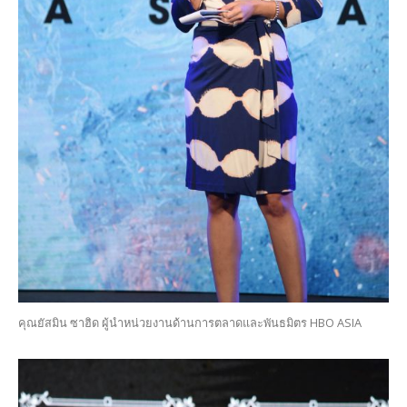
คุณยัสมิน ซาฮิด ผู้นำหน่วยงานด้านการตลาดและพันธมิตร HBO ASIA