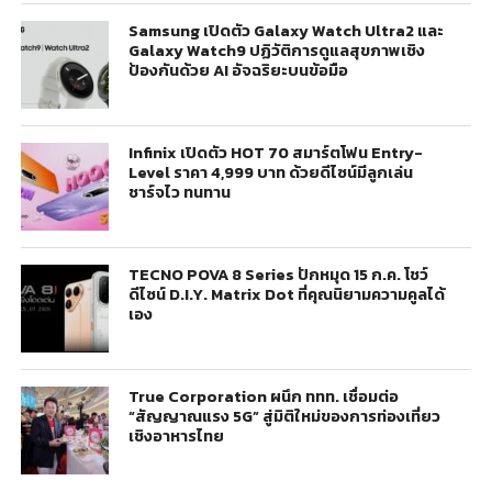
Samsung เปิดตัว Galaxy Watch Ultra2 และ
Galaxy Watch9 ปฏิวัติการดูแลสุขภาพเชิง
ป้องกันด้วย AI อัจฉริยะบนข้อมือ
Infinix เปิดตัว HOT 70 สมาร์ตโฟน Entry-
Level ราคา 4,999 บาท ด้วยดีไซน์มีลูกเล่น
ชาร์จไว ทนทาน
TECNO POVA 8 Series ปักหมุด 15 ก.ค. โชว์
ดีไซน์ D.I.Y. Matrix Dot ที่คุณนิยามความคูลได้
เอง
True Corporation ผนึก ททท. เชื่อมต่อ
“สัญญาณแรง 5G” สู่มิติใหม่ของการท่องเที่ยว
เชิงอาหารไทย