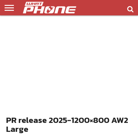
ข่าว
รีวิว
ทิป
แอพ
เกมส์
บทความ
COMPARISON
ติดต่อ
API
&
พลิ
เรา
NEW
ทริค
เคชั่น
PR release 2025-1200×800 AW2
Large