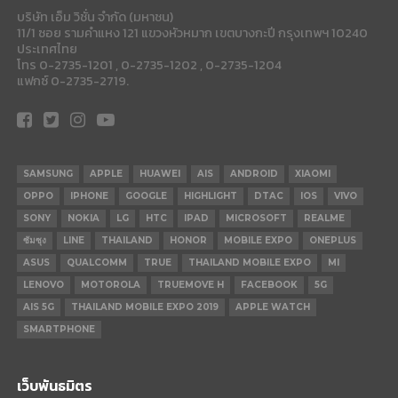
บริษัท เอ็ม วิชั่น จำกัด (มหาชน)
11/1 ซอย รามคำแหง 121 แขวงหัวหมาก เขตบางกะปี กรุงเทพฯ 10240
ประเทศไทย
โทร 0-2735-1201 , 0-2735-1202 , 0-2735-1204
แฟกซ์ 0-2735-2719.
SAMSUNG
APPLE
HUAWEI
AIS
ANDROID
XIAOMI
OPPO
IPHONE
GOOGLE
HIGHLIGHT
DTAC
IOS
VIVO
SONY
NOKIA
LG
HTC
IPAD
MICROSOFT
REALME
ซัมซุง
LINE
THAILAND
HONOR
MOBILE EXPO
ONEPLUS
ASUS
QUALCOMM
TRUE
THAILAND MOBILE EXPO
MI
LENOVO
MOTOROLA
TRUEMOVE H
FACEBOOK
5G
AIS 5G
THAILAND MOBILE EXPO 2019
APPLE WATCH
SMARTPHONE
เว็บพันธมิตร