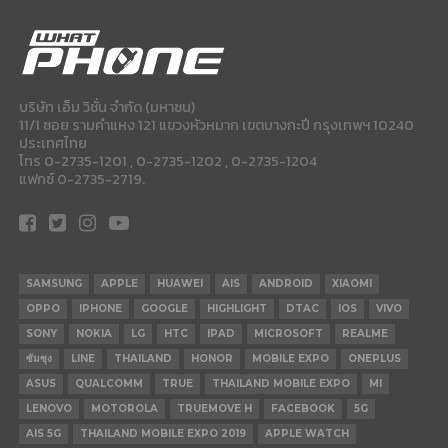
บริษัท เอ็ม วิชั่น จำกัด (มหาชน)
11/1 ซอย รามคำแหง 121 แขวงหัวหมาก เขตบางกะปี กรุงเทพฯ 10240
ประเทศไทย
โทร 0-2735-1201 , 0-2735-1202 , 0-2735-1204
แฟกซ์ 0-2735-2719.
SAMSUNG
APPLE
HUAWEI
AIS
ANDROID
XIAOMI
OPPO
IPHONE
GOOGLE
HIGHLIGHT
DTAC
IOS
VIVO
SONY
NOKIA
LG
HTC
IPAD
MICROSOFT
REALME
ซัมซุง
LINE
THAILAND
HONOR
MOBILE EXPO
ONEPLUS
ASUS
QUALCOMM
TRUE
THAILAND MOBILE EXPO
MI
LENOVO
MOTOROLA
TRUEMOVE H
FACEBOOK
5G
AIS 5G
THAILAND MOBILE EXPO 2019
APPLE WATCH