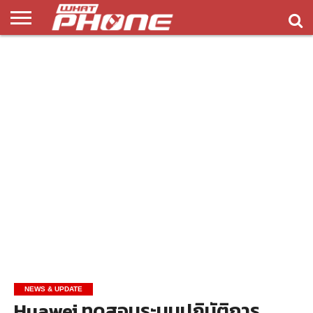
ข่าว
รีวิว
ทิป
แอพ
เกมส์
บทความ
COMPARISON
ติดต่อ
API
&
พลิ
เรา
NEW
ทริค
เคชั่น
NEWS & UPDATE
Huawei ทดสอบระบบปฏิบัติการ