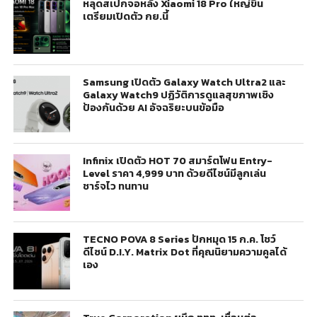
หลุดสเปกจอหลัง Xiaomi 18 Pro ใหญ่ขึ้น
เตรียมเปิดตัว กย.นี้
Samsung เปิดตัว Galaxy Watch Ultra2 และ
Galaxy Watch9 ปฏิวัติการดูแลสุขภาพเชิง
ป้องกันด้วย AI อัจฉริยะบนข้อมือ
Infinix เปิดตัว HOT 70 สมาร์ตโฟน Entry-
Level ราคา 4,999 บาท ด้วยดีไซน์มีลูกเล่น
ชาร์จไว ทนทาน
TECNO POVA 8 Series ปักหมุด 15 ก.ค. โชว์
ดีไซน์ D.I.Y. Matrix Dot ที่คุณนิยามความคูลได้
เอง