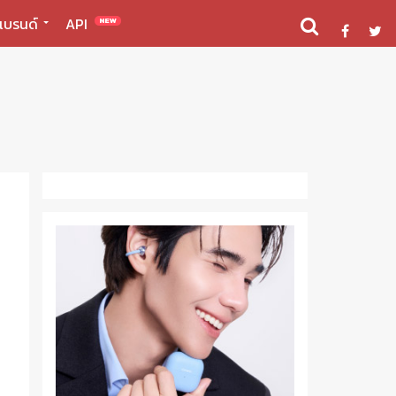
แบรนด์
API
NEW