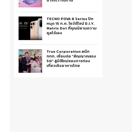
ชาร์จไว ทนทาน
TECNO POVA 8 Series ปัก
หมุด 15 ก.ค. โชว์ดีไซน์ D.I.Y.
Matrix Dot ที่คุณนิยามความ
คูลได้เอง
True Corporation ผนึก
ททท. เชื่อมต่อ “สัญญาณแรง
5G” สู่มิติใหม่ของการท่อง
เที่ยวเชิงอาหารไทย