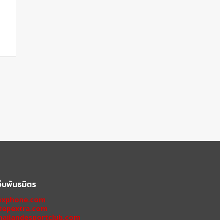
ว็บพันธมิตร
xphone.com
tepextra.com
hailandesportclub.com