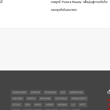
นี้
กลยุทธ์ ‘Future Ready’ เพื่อมุ่งสู่การเติบโต
ของธุรกิจในอนาคต
เ
SAMSUNG
APPLE
HUAWEI
AIS
ANDROID
XIAOMI
OPPO
IPHONE
GOOGLE
HIGHLIGHT
m
s
DTAC
IOS
VIVO
SONY
NOKIA
LG
HTC
t