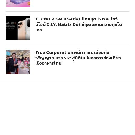
TECNO POVA 8 Series ปักหมุด 15 ก.ค. โชว์
ดีไซน์ D.I.Y. Matrix Dot ที่คุณนิยามความคูลได้
เอง
True Corporation ผนึก ททท. เชื่อมต่อ
“สัญญาณแรง 5G” สู่มิติใหม่ของการท่องเที่ยว
เชิงอาหารไทย