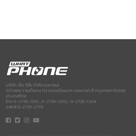
บริษัท เอ็ม วิชั่น จำกัด (มหาชน)
11/1 ซอย รามคำแหง 121 แขวงหัวหมาก เขตบางกะปี กรุงเทพฯ 10240
ประเทศไทย
โทร 0-2735-1201 , 0-2735-1202 , 0-2735-1204
แฟกซ์ 0-2735-2719.