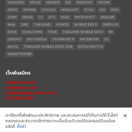
SAMSUNG
APPLE
HUAWEI
AIS
ANDROID
XIAOMI
OPPO
IPHONE
GOOGLE
HIGHLIGHT
DTAC
IOS
VIVO
SONY
NOKIA
LG
HTC
IPAD
MICROSOFT
REALME
ซัมซุง
LINE
THAILAND
HONOR
MOBILE EXPO
ONEPLUS
ASUS
QUALCOMM
TRUE
THAILAND MOBILE EXPO
MI
LENOVO
MOTOROLA
TRUEMOVE H
FACEBOOK
5G
AIS 5G
THAILAND MOBILE EXPO 2019
APPLE WATCH
SMARTPHONE
เว็บพันธมิตร
mxphone.com
stepextra.com
thailandesportclub.com
ข่าวเทคโนโลยี
เราใช้คุกกี้เพื่อพัฒนาประสิทธิภาพ และประสบการณ์ที่ดีในการใช้เว็บไซต์
ของคุณและสามารถจัดการความเป็นส่วนตัวเองได้ของคุณได้เองโดย
IPHONE 14 PRO
IPHONE 14
IPHONE 11 PRO
IPHONE 11
XIAOMI
คลิกที่
ตั้งค่า