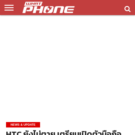
ข่าว
รีวิว
ทิป
แอพ
เกมส์
บทความ
COMPARISON
ติดต่อ
API
&
พลิ
เรา
NEW
ทริค
เคชั่น
NEWS & UPDATE
HTC ยังไม่ตาย เตรียมเปิดตัวมือถือ