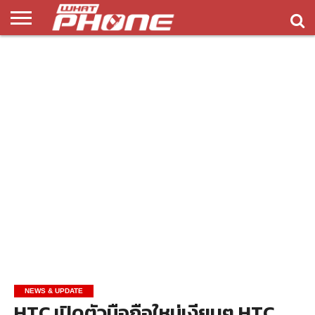
ข่าว
รีวิว
ทิป
แอพ
เกมส์
บทความ
COMPARISON
ติดต่อ
API
&
พลิ
เรา
NEW
ทริค
เคชั่น
NEWS & UPDATE
HTC เปิดตัวมือถือใหม่เงียบๆ HTC