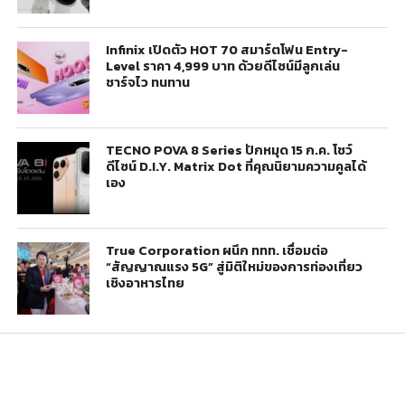
Infinix เปิดตัว HOT 70 สมาร์ตโฟน Entry-
Level ราคา 4,999 บาท ด้วยดีไซน์มีลูกเล่น
ชาร์จไว ทนทาน
TECNO POVA 8 Series ปักหมุด 15 ก.ค. โชว์
ดีไซน์ D.I.Y. Matrix Dot ที่คุณนิยามความคูลได้
เอง
True Corporation ผนึก ททท. เชื่อมต่อ
“สัญญาณแรง 5G” สู่มิติใหม่ของการท่องเที่ยว
เชิงอาหารไทย