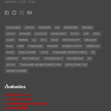
แฟกซ์ 0-2735-2719.
SAMSUNG
APPLE
HUAWEI
AIS
ANDROID
XIAOMI
OPPO
IPHONE
GOOGLE
HIGHLIGHT
DTAC
IOS
VIVO
SONY
NOKIA
LG
HTC
IPAD
MICROSOFT
REALME
ซัมซุง
LINE
THAILAND
HONOR
MOBILE EXPO
ONEPLUS
ASUS
QUALCOMM
TRUE
THAILAND MOBILE EXPO
MI
LENOVO
MOTOROLA
TRUEMOVE H
FACEBOOK
5G
AIS 5G
THAILAND MOBILE EXPO 2019
APPLE WATCH
SMARTPHONE
เว็บพันธมิตร
mxphone.com
stepextra.com
thailandesportclub.com
ข่าวเทคโนโลยี