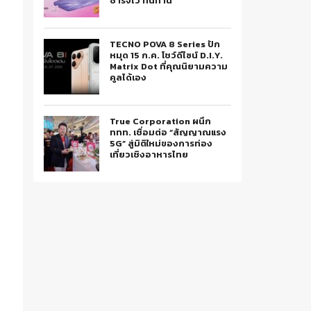
ชาร์จไว ทนทาน
TECNO POVA 8 Series ปัก
หมุด 15 ก.ค. โชว์ดีไซน์ D.I.Y.
Matrix Dot ที่คุณนิยามความ
คูลได้เอง
True Corporation ผนึก
ททท. เชื่อมต่อ “สัญญาณแรง
5G” สู่มิติใหม่ของการท่อง
เที่ยวเชิงอาหารไทย