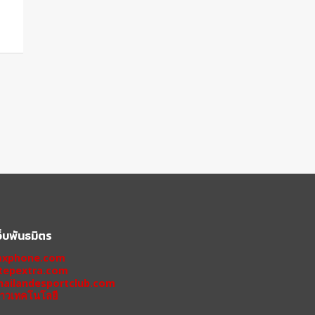
ว็บพันธมิตร
xphone.com
tepextra.com
hailandesportclub.com
่าวเทคโนโลยี