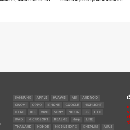
เ
SAMSUNG
APPLE
HUAWEI
AIS
ANDROID
XIAOMI
OPPO
IPHONE
GOOGLE
HIGHLIGHT
m
s
DTAC
IOS
VIVO
SONY
NOKIA
LG
HTC
t
IPAD
MICROSOFT
REALME
ซัมซุง
LINE
ข
ฯ
THAILAND
HONOR
MOBILE EXPO
ONEPLUS
ASUS