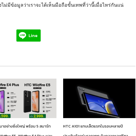
งไม่มีข้อมูลว่าเราจะได้เห็นมือถือขั้นเทพที่ว่านี้เมื่อไหร่กันแน่
Line
าอย่างยิ่งใหญ่ พร้อม 5 สมาร์ท
HTC A101 แทบเล็ตแรกในรอบหลายปี
ildfire E5, Wildfire E4 Plus ฯลฯ
ประเดิมด้วยรุ่นราคาถูก จับตลาดแอฟริกา