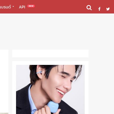
แบรนด์
API
NEW