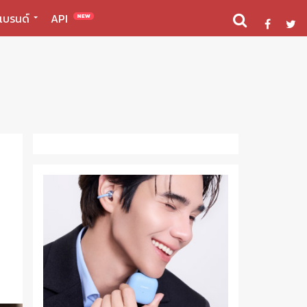
แบรนด์
API
NEW