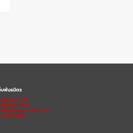
ว็บพันธมิตร
xphone.com
tepextra.com
hailandesportclub.com
่าวเทคโนโลยี