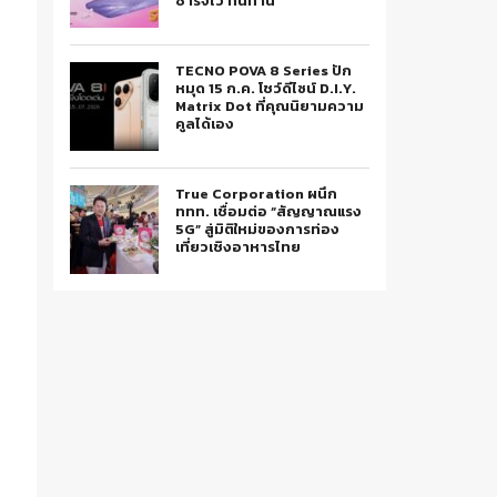
ชาร์จไว ทนทาน
TECNO POVA 8 Series ปัก
หมุด 15 ก.ค. โชว์ดีไซน์ D.I.Y.
Matrix Dot ที่คุณนิยามความ
คูลได้เอง
True Corporation ผนึก
ททท. เชื่อมต่อ “สัญญาณแรง
5G” สู่มิติใหม่ของการท่อง
เที่ยวเชิงอาหารไทย