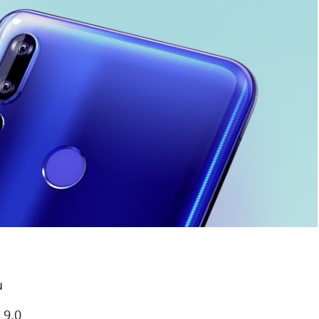
น
 9.0