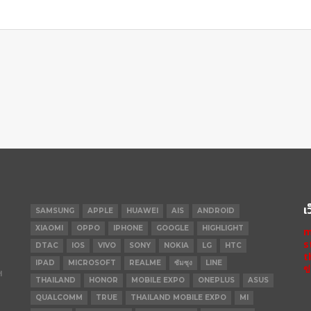
เ
SAMSUNG
APPLE
HUAWEI
AIS
ANDROID
XIAOMI
OPPO
IPHONE
GOOGLE
HIGHLIGHT
m
s
DTAC
IOS
VIVO
SONY
NOKIA
LG
HTC
t
IPAD
MICROSOFT
REALME
ซัมซุง
LINE
ข
ฯ
THAILAND
HONOR
MOBILE EXPO
ONEPLUS
ASUS
QUALCOMM
TRUE
THAILAND MOBILE EXPO
MI