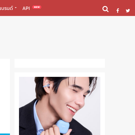
แบรนด์
API
NEW