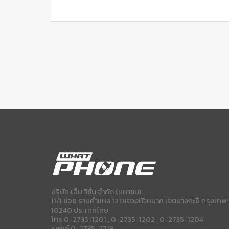
บริษัท เอ็ม วิชั่น จำกัด (มหาชน)
11/1 ซอย รามคำแหง 121 แขวงหัวหมาก เขตบางกะปี กรุงเทพ
10240 ประเทศไทย
โทร 0-2735-1201 , 0-2735-1202 , 0-2735-1204
แฟกซ์ 0-2735-2719.