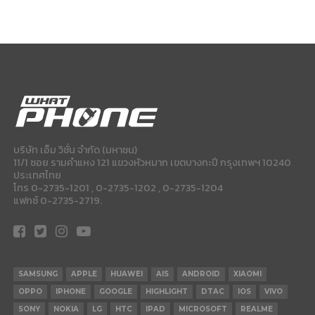
บริษัท เอ็ม วิชั่น จำกัด (มหาชน)
11/1 ซอย รามคำแหง 121 แขวงหัวหมาก เขตบางกะปี กรุงเทพฯ 10240
ประเทศไทย
โทร 0-2735-1201 , 0-2735-1202 , 0-2735-1204
แฟกซ์ 0-2735-2719.
SAMSUNG
APPLE
HUAWEI
AIS
ANDROID
XIAOMI
OPPO
IPHONE
GOOGLE
HIGHLIGHT
DTAC
IOS
VIVO
SONY
NOKIA
LG
HTC
IPAD
MICROSOFT
REALME