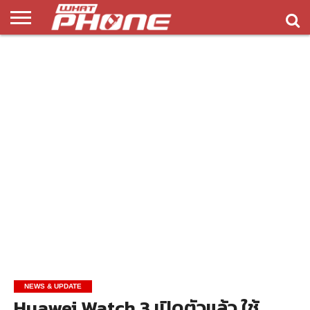
ข่าว
รีวิว
ทิป
แอพ
เกมส์
บทความ
COMPARISON
ติดต่อ
API
&
พลิ
เรา
NEW
ทริค
เคชั่น
NEWS & UPDATE
Huawei Watch 3 เปิดตัวแล้ว ใช้