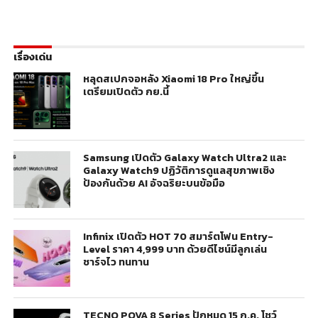
เรื่องเด่น
หลุดสเปกจอหลัง Xiaomi 18 Pro ใหญ่ขึ้น
เตรียมเปิดตัว กย.นี้
Samsung เปิดตัว Galaxy Watch Ultra2 และ
Galaxy Watch9 ปฏิวัติการดูแลสุขภาพเชิง
ป้องกันด้วย AI อัจฉริยะบนข้อมือ
Infinix เปิดตัว HOT 70 สมาร์ตโฟน Entry-
Level ราคา 4,999 บาท ด้วยดีไซน์มีลูกเล่น
ชาร์จไว ทนทาน
TECNO POVA 8 Series ปักหมุด 15 ก.ค. โชว์