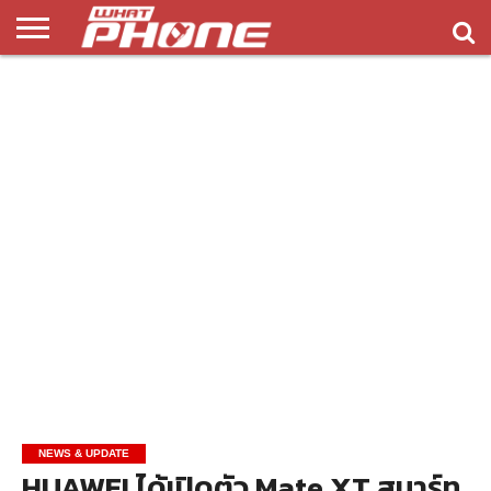
ข่าว
รีวิว
ทิป
แอพ
เกมส์
บทความ
COMPARISON
ติดต่อ
API
&
พลิ
เรา
NEW
ทริค
เคชั่น
NEWS & UPDATE
HUAWEI ได้เปิดตัว Mate XT สมาร์ท