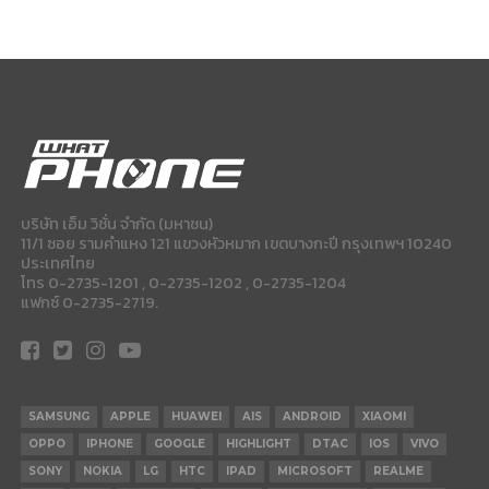
บริษัท เอ็ม วิชั่น จำกัด (มหาชน)
11/1 ซอย รามคำแหง 121 แขวงหัวหมาก เขตบางกะปี กรุงเทพฯ 10240
ประเทศไทย
โทร 0-2735-1201 , 0-2735-1202 , 0-2735-1204
แฟกซ์ 0-2735-2719.
SAMSUNG
APPLE
HUAWEI
AIS
ANDROID
XIAOMI
OPPO
IPHONE
GOOGLE
HIGHLIGHT
DTAC
IOS
VIVO
SONY
NOKIA
LG
HTC
IPAD
MICROSOFT
REALME