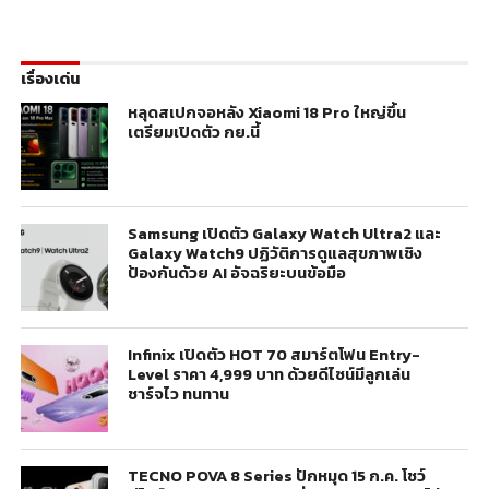
เรื่องเด่น
หลุดสเปกจอหลัง Xiaomi 18 Pro ใหญ่ขึ้น
เตรียมเปิดตัว กย.นี้
Samsung เปิดตัว Galaxy Watch Ultra2 และ
Galaxy Watch9 ปฏิวัติการดูแลสุขภาพเชิง
ป้องกันด้วย AI อัจฉริยะบนข้อมือ
Infinix เปิดตัว HOT 70 สมาร์ตโฟน Entry-
Level ราคา 4,999 บาท ด้วยดีไซน์มีลูกเล่น
ชาร์จไว ทนทาน
TECNO POVA 8 Series ปักหมุด 15 ก.ค. โชว์