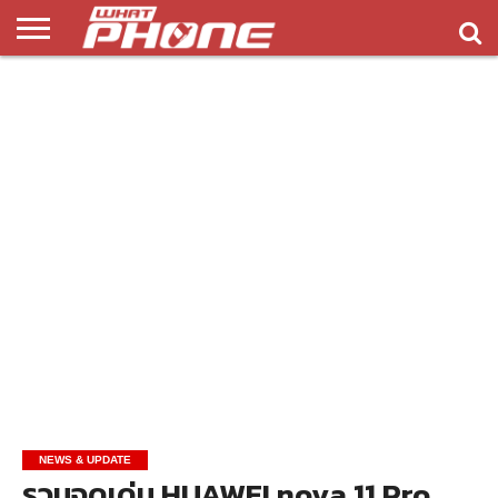
ข่าว
รีวิว
ทิป
แอพ
เกมส์
บทความ
COMPARISON
ติดต่อ
API
&
พลิ
เรา
NEW
ทริค
เคชั่น
NEWS & UPDATE
รวมจุดเด่น HUAWEI nova 11 Pro