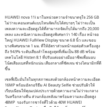
HUAWEI nova 11i
มาในหน่วยความจำขนาดจุใจ
256 GB
ไม่ว่าจะคอนเทนต์แบบไหนจัดเก็บได้สบายๆ ไม่ว่าจะเป็น
เพลงความละเอียดสูงได้ที่สามารถจัดเก็บได้มากถึง
20,000
เพลง และหนังความละเอียดสูงพิเศษกว่า
140
เรื่อง หน้าจอ
ใหญ่
HUAWEI FullView Display
ขนาด
6.8
นิ้ว และขอบ
บางพิเศษขนาด
1
มม
.
ที่ให้อัตราส่วนหน้าจอต่อตัวเครื่องสูง
ถึง
94.9%
ระดับเสียงลำโพงสูงสุดที่เพิ่มเป็น
88 dB
พร้อม
เทคโนโลยี
Histen 8.1
ที่ปรับแต่งอย่างมืออาชีพเพื่อมอบ
โน้ตเสียงเบสที่หนักแน่น เสียงกลางที่ชัดเจน ช่วงไดนามิกที่ดี
ขึ้น
เซลฟี่เป๊ะมั่นใจในทุกสภาพแสงด้วยกล้องหน้าความละเอียด
16MP
พร้อมอัลกอริธึม
AI Beauty Selfie
ช่วยปรับผิวให้
เรียบเนียนให้คุณเปล่งประกายด้วยความงามไม่ว่าจะกลาง
วันหรือกลางคืน ส่วนกล้องหลังมาพร้อมความละเอียดสูง
48MP
รองรับการชาร์จที่ไวด้วย
40W HUAWEI