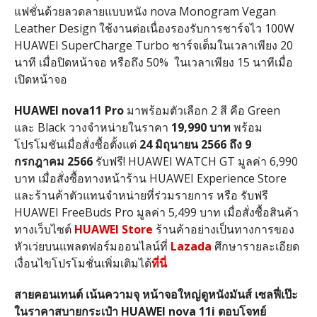
แฟชั่นด้วยลวดลายแบบหนัง
nova Monogram Vegan
Leather Design
ใช้งานต่อเนื่องรองรับการชาร์จไว
100W
HUAWEI SuperCharge Turbo
ชาร์จเต็มในเวลาเพียง
20
นาที เมื่อปิดหน้าจอ หรือถึง
50%
ในเวลาเพียง
15
นาทีเมื่อ
เปิดหน้าจอ
HUAWEI nova11 Pro
มาพร้อมตัวเลือก
2
สี คือ
Green
และ
Black
วางจำหน่ายในราคา
19,990
บาท
พร้อม
โปรโมชันเมื่อสั่งซื้อตั้งแต่
24
มิถุนายน
2566
ถึง
9
กรกฎาคม
2566
รับฟรี
! HUAWEI WATCH GT
มูลค่า
6,990
บาท เมื่อสั่งซื้อทางหน้าร้าน
HUAWEI Experience Store
และร้านค้าตัวแทนจำหน่ายที่ร่วมรายการ หรือ รับฟรี
HUAWEI FreeBuds Pro
มูลค่า
5,499
บาท เมื่อสั่งซื้อสินค้า
ทางเว็บไซต์
HUAWEI Store
ร้านค้าอย่างเป็นทางการของ
หัวเว่ยบนแพลตฟอร์มออนไลน์ที่
Lazada
ศึกษารายละเอียด
เงื่อนไขโปรโมชั่นเพิ่มเติมได้
ที่นี่
สายคอนเทนต์
เน้นความจุ
หน้าจอใหญ่ดูหนังมันส์
เซลฟี่เป๊ะ
ในราคาสบายกระเป๋า
HUAWEI nova 11i
ตอบโจทย์