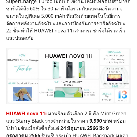
SuperCharge Turbo
เมื่อเปิดใช้งานโหมดเทอร์โบสามารถ
ชาร์จได้ถึง
60%
ใน
30
นาที เมื่อรวมกับแบตเตอรี่ความจุ
ขนาดใหญ่พิเศษ
5,000 mAh
ที่เสริมด้วยเทคโนโลยีการ
จัดการพลังงานอัจฉริยะและการป้องกันการชาร์จอัจฉริยะ
22
ชั้น ทำให้
HUAWEI nova 11i
สามารถชาร์จได้รวดเร็ว
และปลอดภัย
HUAWEI nova 11i
มาพร้อมตัวเลือก
2
สี คือ
Mint Green
และ
Starry Black
วางจำหน่ายในราคา
9,990
บาท
พร้อม
โปรโมชันเมื่อสั่งซื้อตั้งแต่
24
มิถุนายน
2566
ถึง
9
กรกฎาคม
2566
รับฟรี
!
กระเป๋า
HUAWEI Backpack
มูลค่า