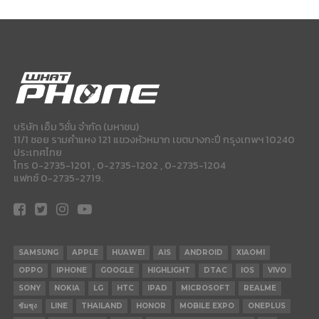
บริษัท เอ็ม วิชั่น จำกัด (มหาชน)
11/1 ซอย รามคำแหง 121 แขวงหัวหมาก เขตบางกะปี กรุงเทพฯ 10240
ประเทศไทย
โทร 0-2735-1201 , 0-2735-1202 , 0-2735-1204
แฟกซ์ 0-2735-2719.
SAMSUNG
APPLE
HUAWEI
AIS
ANDROID
XIAOMI
OPPO
IPHONE
GOOGLE
HIGHLIGHT
DTAC
IOS
VIVO
SONY
NOKIA
LG
HTC
IPAD
MICROSOFT
REALME
ซัมซุง
LINE
THAILAND
HONOR
MOBILE EXPO
ONEPLUS