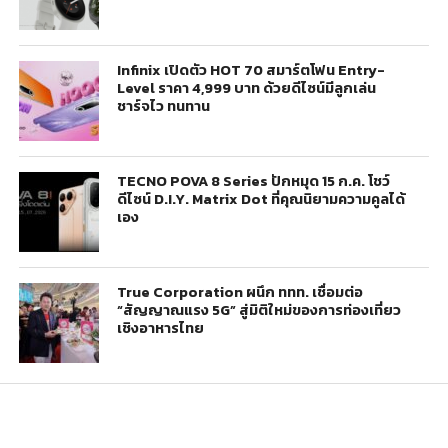
Infinix เปิดตัว HOT 70 สมาร์ตโฟน Entry-
Level ราคา 4,999 บาท ด้วยดีไซน์มีลูกเล่น
ชาร์จไว ทนทาน
TECNO POVA 8 Series ปักหมุด 15 ก.ค. โชว์
ดีไซน์ D.I.Y. Matrix Dot ที่คุณนิยามความคูลได้
เอง
True Corporation ผนึก ททท. เชื่อมต่อ
“สัญญาณแรง 5G” สู่มิติใหม่ของการท่องเที่ยว
เชิงอาหารไทย