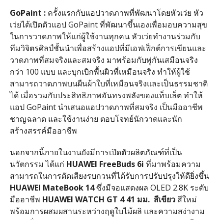
GoPaint :
ครั้งแรกกับแอปวาดภาพที่พัฒนาโดยหัวเว่ย หัว
เว่ยได้เปิดตัวแอป
GoPaint
ที่พัฒนาขึ้นเองเพื่อมอบความสุข
ในการวาดภาพให้แก่ผู้ใช้งานทุกคน หัวเว่ยทํางานร่วมกับ
ทีมวิจิตรศิลป์ชั้นนําเพื่อสร้างแอปที่มีเอฟเฟ็กต์การเขียนและ
วาดภาพที่สมจริงและสมจริง มาพร้อมกับพู่กันเสมือนจริง
กว่า
100
แบบ และบุกเบิกพื้นผิวที่เหมือนจริง ทําให้ผู้ใช้
สามารถวาดภาพบนผืนผ้าใบที่เหมือนจริงและเป็นธรรมชาติ
ได้ เมื่อรวมกับประสิทธิภาพอันทรงพลังของแท็บเล็ต ทําให้
แอป
GoPaint
นําเสนอแอปวาดภาพที่สมจริง เป็นมืออาชีพ
ชาญฉลาด และใช้งานง่าย ตอบโจทย์นักวาดและนัก
สร้างสรรค์มืออาชีพ
นอกจากนี้ภายในงานยังมีการเปิดตัวผลิตภัณฑ์ที่เป็น
นวัตกรรม ได้แก่
HUAWEI FreeBuds 6i
ที่มาพร้อมความ
สามารถในการตัดเสียงรบกวนที่ได้รับการปรับปรุงให้ดียิ่งขึ้น
HUAWEI MateBook 14
ซึ่งมีจอแสดงผล
OLED 2.8K
ระดับ
มืออาชีพ
HUAWEI WATCH GT 4 41
มม
.
สีเขียว
สีใหม่
พร้อมการผสมผสานระหว่างฤดูใบไม้ผลิ และความสง่างาม