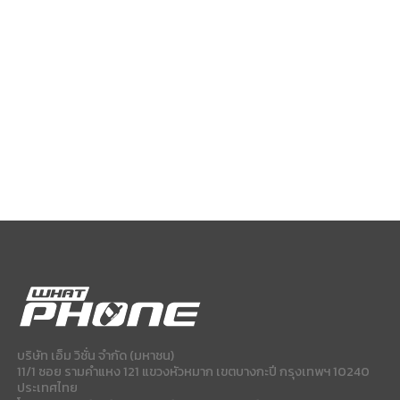
บริษัท เอ็ม วิชั่น จำกัด (มหาชน)
11/1 ซอย รามคำแหง 121 แขวงหัวหมาก เขตบางกะปี กรุงเทพฯ 10240
ประเทศไทย