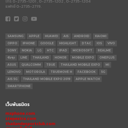
โทร 0-2735-1201 , 0-2735-1202 , 0-2735-1204
แฟกซ์ 0-2735-2719.
SAMSUNG
APPLE
HUAWEI
AIS
ANDROID
XIAOMI
OPPO
IPHONE
GOOGLE
HIGHLIGHT
DTAC
IOS
VIVO
SONY
NOKIA
LG
HTC
IPAD
MICROSOFT
REALME
ซัมซุง
LINE
THAILAND
HONOR
MOBILE EXPO
ONEPLUS
ASUS
QUALCOMM
TRUE
THAILAND MOBILE EXPO
MI
LENOVO
MOTOROLA
TRUEMOVE H
FACEBOOK
5G
AIS 5G
THAILAND MOBILE EXPO 2019
APPLE WATCH
SMARTPHONE
เว็บพันธมิตร
mxphone.com
stepextra.com
thailandesportclub.com