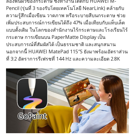
ลองพื้นผิวของกระดาษ ซึ่งทํางานได้ดีกับ
HUAWEI M-
Pencil (
รุ่นที่
3
รองรับโดยเทคโนโลยี
NearLink)
คล้ายกับ
ความรู้สึกเมื่อเขียน วาดภาพ หรือระบายสีบนกระดาษ ช่วย
เพิ่มประสบการณ์การเขียนได้ถึง
47%
เมื่อเทียบกับแท็บเล็ต
แบบดั้งเดิม ในโลกของสํานักงานไร้กระดาษและโรงเรียนไร้
กระดาษ การเขียนบน
PaperMatte Display
เป็น
ประสบการณ์ที่สัมผัสได้ เป็นธรรมชาติ และสนุกสนาน
นอกจากนี้
HUAWEI MatePad 115″S
ยังมาพร้อมอัตราส่วน
ที่
3:2
อัตราการรีเฟรชที่
144 Hz
และความละเอียด
2.8K