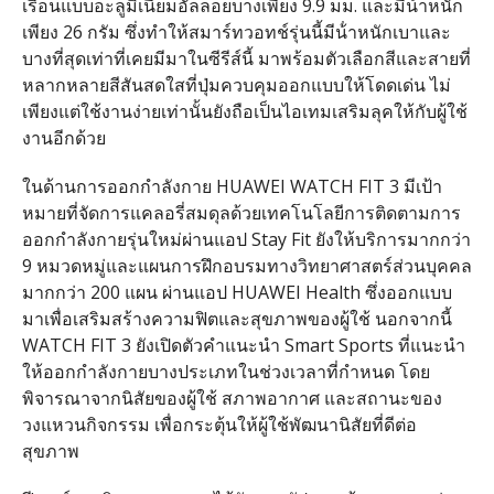
เรือนแบบอะลูมิเนียมอัลลอยบางเพียง
9.9
มม
.
และมีน้ําหนัก
เพียง
26
กรัม ซึ่งทําให้สมาร์ทวอทช์รุ่นนี้มีน้ําหนักเบาและ
บางที่สุดเท่าที่เคยมีมาในซีรีส์นี้ มาพร้อมตัวเลือกสีและสายที่
หลากหลายสีสันสดใสที่ปุ่มควบคุมออกแบบให้โดดเด่น ไม่
เพียงแต่ใช้งานง่ายเท่านั้นยังถือเป็นไอเทมเสริมลุคให้กับผู้ใช้
งานอีกด้วย
ในด้านการออกกําลังกาย
HUAWEI WATCH FIT 3
มีเป้า
หมายที่จัดการแคลอรี่สมดุลด้วยเทคโนโลยีการติดตามการ
ออกกําลังกายรุ่นใหม่ผ่านแอป
Stay Fit
ยังให้บริการมากกว่า
9
หมวดหมู่และแผนการฝึกอบรมทางวิทยาศาสตร์ส่วนบุคคล
มากกว่า
200
แผน ผ่านแอป
HUAWEI Health
ซึ่งออกแบบ
มาเพื่อเสริมสร้างความฟิตและสุขภาพของผู้ใช้ นอกจากนี้
WATCH FIT 3
ยังเปิดตัวคําแนะนํา
Smart Sports
ที่แนะนํา
ให้ออกกําลังกายบางประเภทในช่วงเวลาที่กําหนด โดย
พิจารณาจากนิสัยของผู้ใช้ สภาพอากาศ และสถานะของ
วงแหวนกิจกรรม เพื่อกระตุ้นให้ผู้ใช้พัฒนานิสัยที่ดีต่อ
สุขภาพ