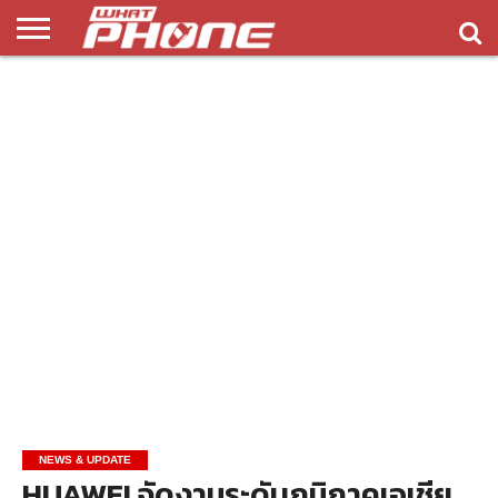
ข่าว
รีวิว
ทิป
แอพ
เกมส์
บทความ
COMPARISON
ติดต่อ
API
&
พลิ
เรา
NEW
ทริค
เคชั่น
NEWS & UPDATE
HUAWEI จัดงานระดับภูมิภาคเอเชีย