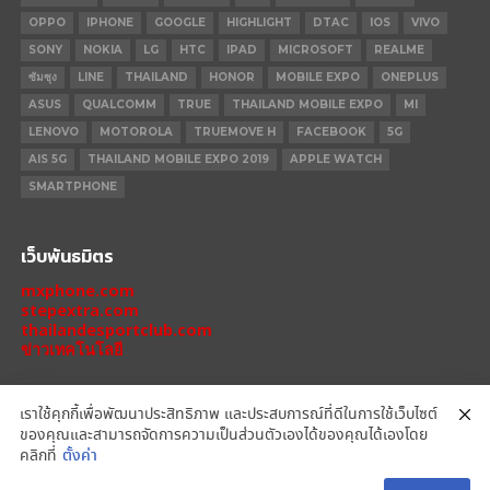
OPPO
IPHONE
GOOGLE
HIGHLIGHT
DTAC
IOS
VIVO
SONY
NOKIA
LG
HTC
IPAD
MICROSOFT
REALME
ซัมซุง
LINE
THAILAND
HONOR
MOBILE EXPO
ONEPLUS
ASUS
QUALCOMM
TRUE
THAILAND MOBILE EXPO
MI
LENOVO
MOTOROLA
TRUEMOVE H
FACEBOOK
5G
AIS 5G
THAILAND MOBILE EXPO 2019
APPLE WATCH
SMARTPHONE
เว็บพันธมิตร
mxphone.com
stepextra.com
thailandesportclub.com
ข่าวเทคโนโลยี
เราใช้คุกกี้เพื่อพัฒนาประสิทธิภาพ และประสบการณ์ที่ดีในการใช้เว็บไซต์
ของคุณและสามารถจัดการความเป็นส่วนตัวเองได้ของคุณได้เองโดย
IPHONE 14 PRO
IPHONE 14
IPHONE 11 PRO
IPHONE 11
XIAOMI
คลิกที่
ตั้งค่า