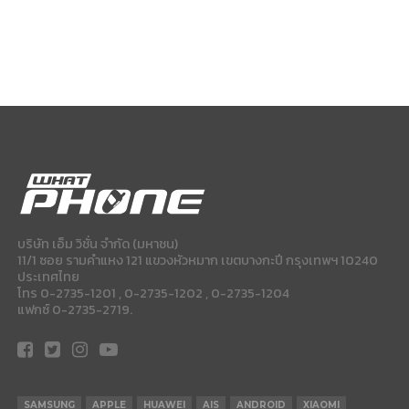
บริษัท เอ็ม วิชั่น จำกัด (มหาชน)
11/1 ซอย รามคำแหง 121 แขวงหัวหมาก เขตบางกะปี กรุงเทพฯ 10240
ประเทศไทย
โทร 0-2735-1201 , 0-2735-1202 , 0-2735-1204
แฟกซ์ 0-2735-2719.
SAMSUNG
APPLE
HUAWEI
AIS
ANDROID
XIAOMI