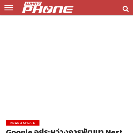
ข่าว
รีวิว
ทิป
แอพ
เกมส์
บทความ
COMPARISON
ติดต่อ
API
&
พลิ
เรา
NEW
ทริค
เคชั่น
NEWS & UPDATE
Google อยู่ระหว่างการพัฒนา Nest