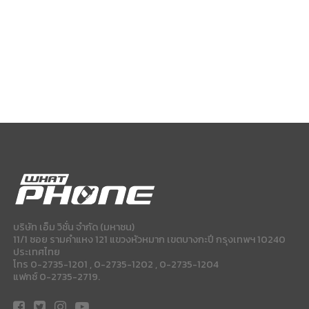
บริษัท เอ็ม วิชั่น จำกัด (มหาชน)
11/1 ซอย รามคำแหง 121 แขวงหัวหมาก เขตบางกะปี กรุงเทพฯ 10240
ประเทศไทย
โทร 0-2735-1201 , 0-2735-1202 , 0-2735-1204
แฟกซ์ 0-2735-2719.