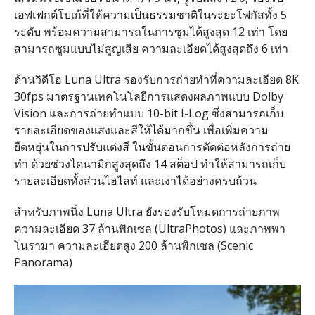
เอฟเฟกต์โบเก้ที่ให้ความเป็นธรรมชาติในระยะโฟกัสทั้ง 5
ระดับ พร้อมความสามารถในการซูมได้สูงสุด 12 เท่า โดย
สามารถซูมแบบไม่สูญเสีย ความละเอียดได้สูงสุดถึง 6 เท่า
ด้านวิดีโอ Luna Ultra รองรับการถ่ายทำที่ความละเอียด 8K
30fps มาตรฐานเทคโนโลยีการแสดงผลภาพแบบ Dolby
Vision และการถ่ายทำแบบ 10-bit I-Log ซึ่งสามารถเก็บ
รายละเอียดของแสงและสีให้ได้มากขึ้น เพื่อเพิ่มความ
ยืดหยุ่นในการปรับแต่งสี ในขั้นตอนการตัดต่อหลังการถ่าย
ทำ ด้วยช่วงไดนามิกสูงสุดถึง 14 สต็อป ทำให้สามารถเก็บ
รายละเอียดทั้งส่วนไฮไลท์ และเงาได้อย่างครบถ้วน
สำหรับภาพนิ่ง Luna Ultra ยังรองรับโหมดการถ่ายภาพ
ความละเอียด 37 ล้านพิกเซล (UltraPhotos) และภาพพา
โนรามา ความละเอียดสูง 200 ล้านพิกเซล (Scenic
Panorama)