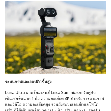
ระบบภาพและออปติกขั้นสูง
Luna Ultra มาพร้อมเลนส์ Leica Summicron จับคู่กับ
เซ็นเซอร์ขนาด 1 นิ้ว ความละเอียด 8K สำหรับการถ่ายภาพ
และวิดีโอ ความละเอียดสูง รวมถึงระบบเลนส์เทเลโฟโต้
เสริมที่ใช้เซ็นเซอร์ขนาด 1/1.3 นิ้ว, รูรับแสง F2.0, รองรับ