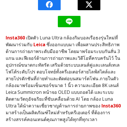
Insta360
เปิดตัว Luna Ultra กล้องกิมบอลเรือธงรุ่นใหม่ที่
พัฒนาร่วมกับ
Leica
ซึ่งออกแบบมา เพื่อผสานประสิทธิภาพ
ด้านการถ่ายภาพระดับมืออาชีพ โดยมาพร้อมระบบกันสั่น 3
แกน และฟีเจอร์ด้านการถ่ายภาพและวิดีโอที่ครบครันไว้ ใน
อุปกรณ์ขนาดกะทัดรัด เสริมด้วยระบบเลนส์คู่และเลนส์เทเล
โฟโต้ระดับโปร ตอบโจทย์ทั้งครีเอเตอร์สายไลฟ์สไตล์และ
สายโปรดักชันที่ถ่ายทำและตัดต่อบนสมาร์ตโฟน ภายในตัว
กล้องมาพร้อมเซ็นเซอร์ขนาด 1 นิ้ว ความละเอียด 8K เลนส์
Leica Summicron หน้าจอ OLED แบบถอดได้ และระบบ
ติดตามวัตถุอัจฉริยะที่ขับเคลื่อนด้วย AI โดย กล้อง Luna
Ultra ได้นำความเชี่ยวชาญด้านการถ่ายภาพของ
Insta360
มาสร้างเป็นผลิตภัณฑ์ใหม่สำหรับครีเอเตอร์ ที่ต้องการ
สร้างสรรค์คอนเทนต์คุณภาพสูงได้ทุกที่ทุกเวลา