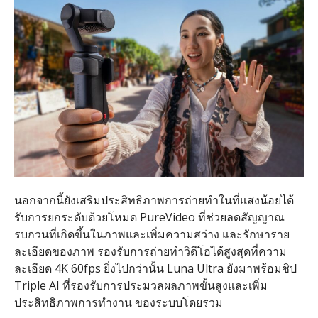
นอกจากนี้ยังเสริมประสิทธิภาพการถ่ายทำในที่แสงน้อยได้
รับการยกระดับด้วยโหมด PureVideo ที่ช่วยลดสัญญาณ
รบกวนที่เกิดขึ้นในภาพและเพิ่มความสว่าง และรักษาราย
ละเอียดของภาพ รองรับการถ่ายทำวิดีโอได้สูงสุดที่ความ
ละเอียด 4K 60fps ยิ่งไปกว่านั้น Luna Ultra ยังมาพร้อมชิป
Triple AI ที่รองรับการประมวลผลภาพขั้นสูงและเพิ่ม
ประสิทธิภาพการทำงาน ของระบบโดยรวม