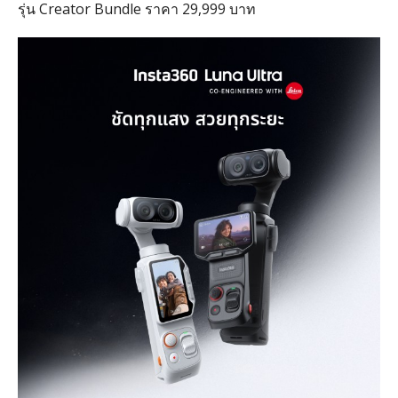
รุ่น Creator Bundle ราคา 29,999 บาท