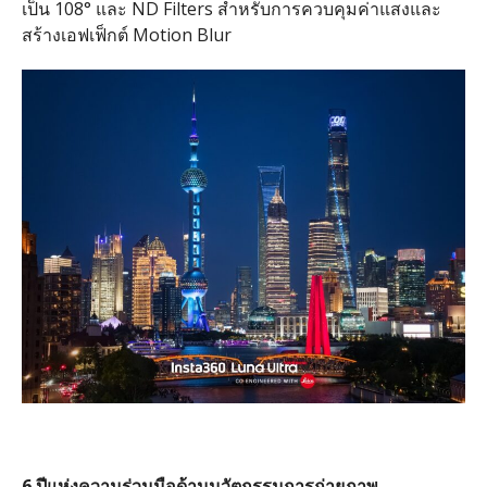
เป็น 108° และ ND Filters สำหรับการควบคุมค่าแสงและ
สร้างเอฟเฟ็กต์ Motion Blur
6 ปีแห่งความร่วมมือด้านนวัตกรรมการถ่ายภาพ