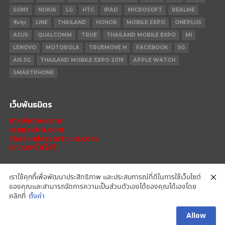
SONY
NOKIA
LG
HTC
IPAD
MICROSOFT
REALME
ซัมซุง
LINE
THAILAND
HONOR
MOBILE EXPO
ONEPLUS
ASUS
QUALCOMM
TRUE
THAILAND MOBILE EXPO
MI
LENOVO
MOTOROLA
TRUEMOVE H
FACEBOOK
5G
AIS 5G
THAILAND MOBILE EXPO 2019
APPLE WATCH
SMARTPHONE
เว็บพันธมิตร
mxphone.com
stepextra.com
thailandesportclub.com
ข่าวเทคโนโลยี
เราใช้คุกกี้เพื่อพัฒนาประสิทธิภาพ และประสบการณ์ที่ดีในการใช้เว็บไซต์
ของคุณและสามารถจัดการความเป็นส่วนตัวเองได้ของคุณได้เองโดย
IPHONE 14 PRO
IPHONE 14
IPHONE 11 PRO
IPHONE 11
XIAOMI
คลิกที่
ตั้งค่า
OPPO
HONOR
MOTOROLA
REALME
REDMI
Allow