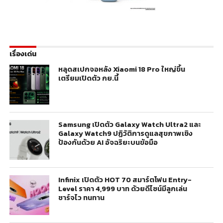
เรื่องเด่น
หลุดสเปกจอหลัง Xiaomi 18 Pro ใหญ่ขึ้น
เตรียมเปิดตัว กย.นี้
Samsung เปิดตัว Galaxy Watch Ultra2 และ
Galaxy Watch9 ปฏิวัติการดูแลสุขภาพเชิง
ป้องกันด้วย AI อัจฉริยะบนข้อมือ
Infinix เปิดตัว HOT 70 สมาร์ตโฟน Entry-
Level ราคา 4,999 บาท ด้วยดีไซน์มีลูกเล่น
ชาร์จไว ทนทาน