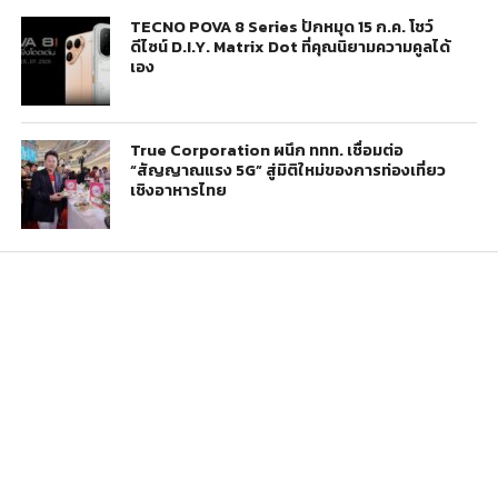
TECNO POVA 8 Series ปักหมุด 15 ก.ค. โชว์
ดีไซน์ D.I.Y. Matrix Dot ที่คุณนิยามความคูลได้
เอง
True Corporation ผนึก ททท. เชื่อมต่อ
“สัญญาณแรง 5G” สู่มิติใหม่ของการท่องเที่ยว
เชิงอาหารไทย