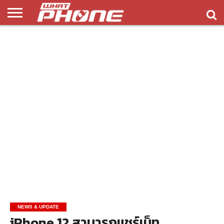
ข่าว
รีวิว
ทิป
แอพ
เกมส์
บทความ
COMPARISON
ติดต่อ
API
&
พลิ
เรา
NEW
ทริค
เคชั่น
NEWS & UPDATE
iPhone 12 สามารถแชร์เน็ท