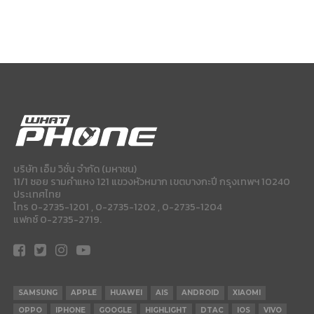
บริษัท เอ็ม วิชั่น จำกัด (มหาชน)
11/1 ซอย รามคำแหง 121 แขวงหัวหมาก เขตบางกะปี กรุงเทพฯ 10240
ประเทศไทย
โทร 0-2735-1201 , 0-2735-1202 , 0-2735-1204
แฟกซ์ 0-2735-2719.
SAMSUNG
APPLE
HUAWEI
AIS
ANDROID
XIAOMI
OPPO
IPHONE
GOOGLE
HIGHLIGHT
DTAC
IOS
VIVO