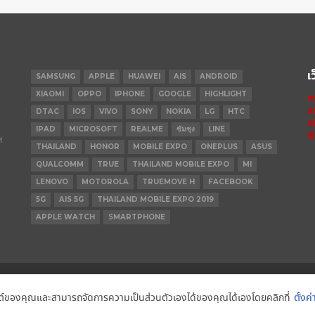
เ
SAMSUNG
APPLE
HUAWEI
AIS
ANDROID
XIAOMI
OPPO
IPHONE
GOOGLE
HIGHLIGHT
m
s
DTAC
IOS
VIVO
SONY
NOKIA
LG
HTC
t
IPAD
MICROSOFT
REALME
ซัมซุง
LINE
ข
ฯ
THAILAND
HONOR
MOBILE EXPO
ONEPLUS
ASUS
QUALCOMM
TRUE
THAILAND MOBILE EXPO
MI
LENOVO
MOTOROLA
TRUEMOVE H
FACEBOOK
5G
AIS 5G
THAILAND MOBILE EXPO 2019
APPLE WATCH
SMARTPHONE
IPHONE 14 PRO
IPHONE 14
IPHONE
็บไซต์ของคุณและสามารถจัดการความเป็นส่วนตัวเองได้ของคุณได้เองโดยคลิกที่
ตั้งค่
MOTOROLA
REALME
REDMI