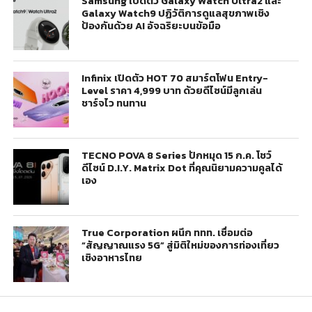
Samsung เปิดตัว Galaxy Watch Ultra2 และ
Galaxy Watch9 ปฏิวัติการดูแลสุขภาพเชิง
ป้องกันด้วย AI อัจฉริยะบนข้อมือ
Infinix เปิดตัว HOT 70 สมาร์ตโฟน Entry-
Level ราคา 4,999 บาท ด้วยดีไซน์มีลูกเล่น
ชาร์จไว ทนทาน
TECNO POVA 8 Series ปักหมุด 15 ก.ค. โชว์
ดีไซน์ D.I.Y. Matrix Dot ที่คุณนิยามความคูลได้
เอง
True Corporation ผนึก ททท. เชื่อมต่อ
“สัญญาณแรง 5G” สู่มิติใหม่ของการท่องเที่ยว
เชิงอาหารไทย