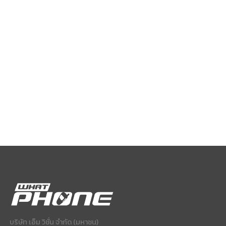
บริษัท เอ็ม วิชั่น จำกัด (มหาชน)