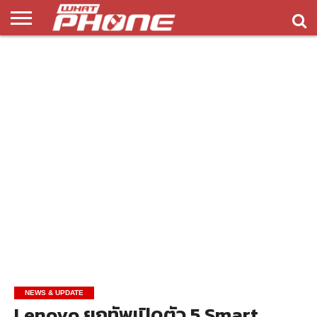
ข่าว
รีวิว
ทิป
แอพ
เกมส์
บทความ
COMPARISON
ติดต่อ
API
&
พลิ
เรา
NEW
ทริค
เคชั่น
NEWS & UPDATE
Lenovo ยกทัพเปิดตัว 5 Smart