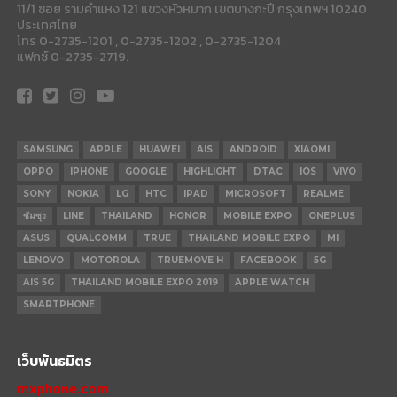
11/1 ซอย รามคำแหง 121 แขวงหัวหมาก เขตบางกะปี กรุงเทพฯ 10240
ประเทศไทย
โทร 0-2735-1201 , 0-2735-1202 , 0-2735-1204
แฟกซ์ 0-2735-2719.
SAMSUNG
APPLE
HUAWEI
AIS
ANDROID
XIAOMI
OPPO
IPHONE
GOOGLE
HIGHLIGHT
DTAC
IOS
VIVO
SONY
NOKIA
LG
HTC
IPAD
MICROSOFT
REALME
ซัมซุง
LINE
THAILAND
HONOR
MOBILE EXPO
ONEPLUS
ASUS
QUALCOMM
TRUE
THAILAND MOBILE EXPO
MI
LENOVO
MOTOROLA
TRUEMOVE H
FACEBOOK
5G
AIS 5G
THAILAND MOBILE EXPO 2019
APPLE WATCH
SMARTPHONE
เว็บพันธมิตร
mxphone.com