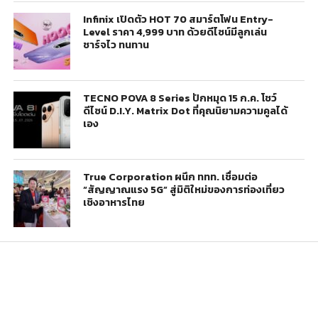
Infinix เปิดตัว HOT 70 สมาร์ตโฟน Entry-
Level ราคา 4,999 บาท ด้วยดีไซน์มีลูกเล่น
ชาร์จไว ทนทาน
TECNO POVA 8 Series ปักหมุด 15 ก.ค. โชว์
ดีไซน์ D.I.Y. Matrix Dot ที่คุณนิยามความคูลได้
เอง
True Corporation ผนึก ททท. เชื่อมต่อ
“สัญญาณแรง 5G” สู่มิติใหม่ของการท่องเที่ยว
เชิงอาหารไทย