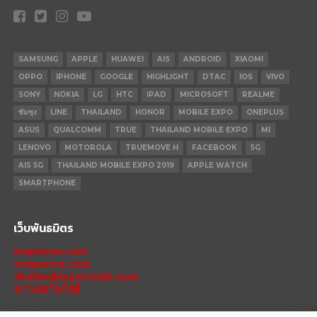
SAMSUNG
APPLE
HUAWEI
AIS
ANDROID
XIAOMI
OPPO
IPHONE
GOOGLE
HIGHLIGHT
DTAC
IOS
VIVO
SONY
NOKIA
LG
HTC
IPAD
MICROSOFT
REALME
ซัมซุง
LINE
THAILAND
HONOR
MOBILE EXPO
ONEPLUS
ASUS
QUALCOMM
TRUE
THAILAND MOBILE EXPO
MI
LENOVO
MOTOROLA
TRUEMOVE H
FACEBOOK
5G
AIS 5G
THAILAND MOBILE EXPO 2019
APPLE WATCH
SMARTPHONE
เว็บพันธมิตร
mxphone.com
stepextra.com
thailandesportclub.com
ข่าวเทคโนโลยี