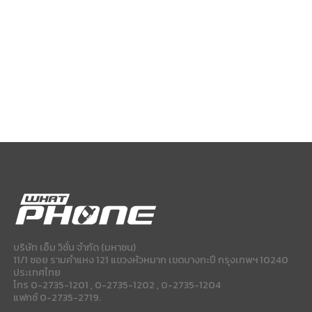
บริษัท เอ็ม วิชั่น จำกัด (มหาชน)
11/1 ซอย รามคำแหง 121 แขวงหัวหมาก เขตบางกะปี กรุงเทพฯ 10240
ประเทศไทย
โทร 0-2735-1201 , 0-2735-1202 , 0-2735-1204
แฟกซ์ 0-2735-2719.