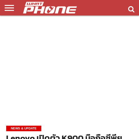
ข่าว
รีวิว
ทิป
แอพ
เกมส์
บทความ
COMPARISON
ติดต่อ
API
&
พลิ
เรา
NEW
ทริค
เคชั่น
NEWS & UPDATE
Lenovo เปิดตัว K900 มือถือซีพียู