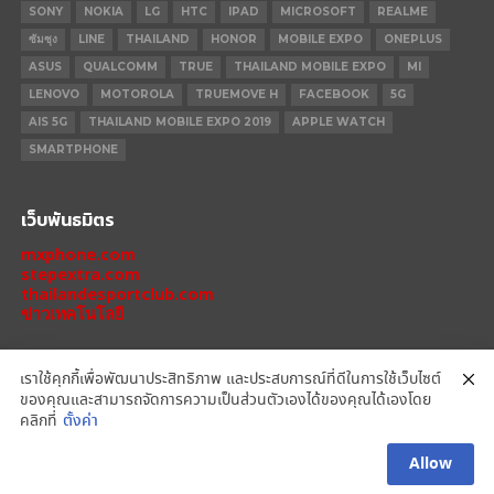
SONY
NOKIA
LG
HTC
IPAD
MICROSOFT
REALME
ซัมซุง
LINE
THAILAND
HONOR
MOBILE EXPO
ONEPLUS
ASUS
QUALCOMM
TRUE
THAILAND MOBILE EXPO
MI
LENOVO
MOTOROLA
TRUEMOVE H
FACEBOOK
5G
AIS 5G
THAILAND MOBILE EXPO 2019
APPLE WATCH
SMARTPHONE
เว็บพันธมิตร
mxphone.com
stepextra.com
thailandesportclub.com
ข่าวเทคโนโลยี
เราใช้คุกกี้เพื่อพัฒนาประสิทธิภาพ และประสบการณ์ที่ดีในการใช้เว็บไซต์
ของคุณและสามารถจัดการความเป็นส่วนตัวเองได้ของคุณได้เองโดย
IPHONE 14 PRO
IPHONE 14
IPHONE 11 PRO
IPHONE 11
XIAOMI
คลิกที่
ตั้งค่า
OPPO
HONOR
MOTOROLA
REALME
REDMI
Allow