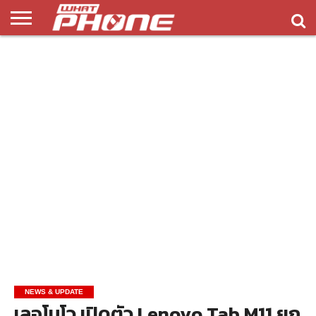
ข่าว
รีวิว
ทิป
แอพ
เกมส์
บทความ
COMPARISON
ติดต่อ
API
&
พลิ
เรา
NEW
ทริค
เคชั่น
NEWS & UPDATE
เลอโนโว เปิดตัว Lenovo Tab M11 ยก