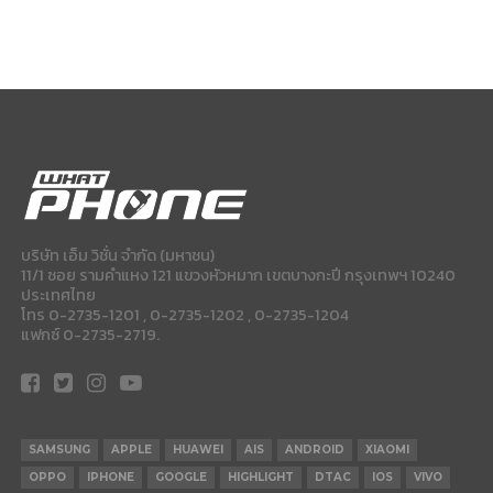
บริษัท เอ็ม วิชั่น จำกัด (มหาชน)
11/1 ซอย รามคำแหง 121 แขวงหัวหมาก เขตบางกะปี กรุงเทพฯ 10240
ประเทศไทย
โทร 0-2735-1201 , 0-2735-1202 , 0-2735-1204
แฟกซ์ 0-2735-2719.
SAMSUNG
APPLE
HUAWEI
AIS
ANDROID
XIAOMI
OPPO
IPHONE
GOOGLE
HIGHLIGHT
DTAC
IOS
VIVO