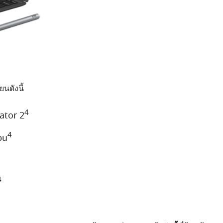
นดังนี้
4
ator 2
4
ือน
4