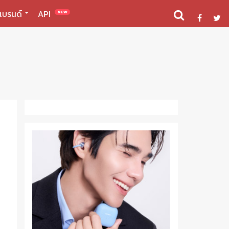
แบรนด์
API
NEW