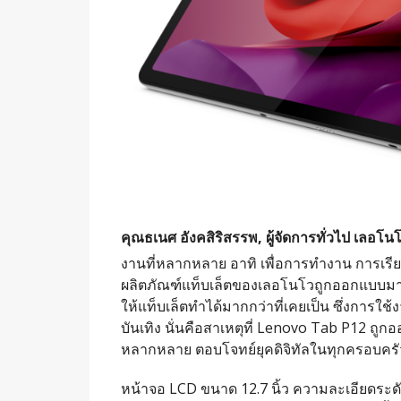
คุณธเนศ อังคสิริสรรพ, ผู้จัดการทั่วไป เลอโน
งานที่หลากหลาย อาทิ เพื่อการทำงาน การเรียน
ผลิตภัณฑ์แท็บเล็ตของเลอโนโวถูกออกแบบมาเพ
ให้แท็บเล็ตทำได้มากกว่าที่เคยเป็น ซึ่งการใ
บันเทิง นั่นคือสาเหตุที่ Lenovo Tab P12 ถูก
หลากหลาย ตอบโจทย์ยุคดิจิทัลในทุกครอบครั
หน้าจอ LCD ขนาด 12.7 นิ้ว ความละเอียดระดั