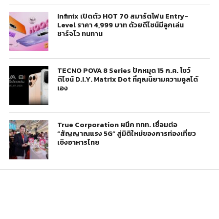
Infinix เปิดตัว HOT 70 สมาร์ตโฟน Entry-
Level ราคา 4,999 บาท ด้วยดีไซน์มีลูกเล่น
ชาร์จไว ทนทาน
TECNO POVA 8 Series ปักหมุด 15 ก.ค. โชว์
ดีไซน์ D.I.Y. Matrix Dot ที่คุณนิยามความคูลได้
เอง
True Corporation ผนึก ททท. เชื่อมต่อ
“สัญญาณแรง 5G” สู่มิติใหม่ของการท่องเที่ยว
เชิงอาหารไทย