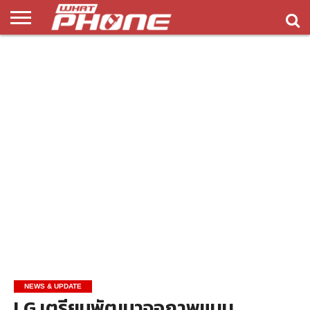
ข่าว
รีวิว
ทิป
แอพ
เกมส์
บทความ
COMPARISON
ติดต่อ
API
&
พลิ
เรา
NEW
ทริค
เคชั่น
NEWS & UPDATE
LG เตรียมพัฒนาจอภาพแบบ