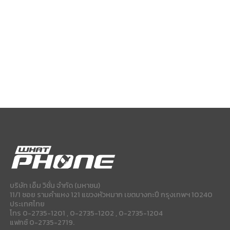
บริษัท เอ็ม วิชั่น จำกัด (มหาชน)
11/1 ซอย รามคำแหง 121 แขวงหัวหมาก เขตบางกะปี กรุงเทพฯ 10240
ประเทศไทย
โทร 0-2735-1201 , 0-2735-1202 , 0-2735-1204
แฟกซ์ 0-2735-2719.