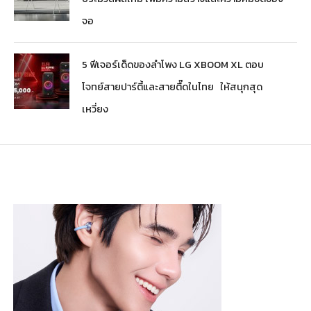
จอ
5 ฟีเจอร์เด็ดของลำโพง LG XBOOM XL ตอบ
โจทย์สายปาร์ตี้และสายตื๊ดในไทย ให้สนุกสุด
เหวี่ยง