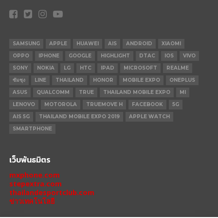
SAMSUNG
APPLE
HUAWEI
AIS
ANDROID
XIAOMI
OPPO
IPHONE
GOOGLE
HIGHLIGHT
DTAC
IOS
VIVO
SONY
NOKIA
LG
HTC
IPAD
MICROSOFT
REALME
ซัมซุง
LINE
THAILAND
HONOR
MOBILE EXPO
ONEPLUS
ASUS
QUALCOMM
TRUE
THAILAND MOBILE EXPO
MI
LENOVO
MOTOROLA
TRUEMOVE H
FACEBOOK
5G
AIS 5G
THAILAND MOBILE EXPO 2019
APPLE WATCH
SMARTPHONE
เว็บพันธมิตร
mxphone.com
stepextra.com
thailandesportclub.com
ข่าวเทคโนโลยี