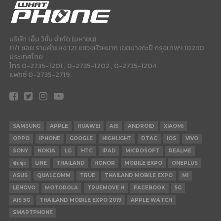
บริษัท เอ็ม วิชั่น จำกัด (มหาชน)
11/1 ซอย รามคำแหง 121 แขวงหัวหมาก เขตบางกะปี กรุงเทพฯ 10240
ประเทศไทย
โทร 0-2735-1201 , 0-2735-1202 , 0-2735-1204
แฟกซ์ 0-2735-2719.
SAMSUNG
APPLE
HUAWEI
AIS
ANDROID
XIAOMI
OPPO
IPHONE
GOOGLE
HIGHLIGHT
DTAC
IOS
VIVO
SONY
NOKIA
LG
HTC
IPAD
MICROSOFT
REALME
ซัมซุง
LINE
THAILAND
HONOR
MOBILE EXPO
ONEPLUS
ASUS
QUALCOMM
TRUE
THAILAND MOBILE EXPO
MI
LENOVO
MOTOROLA
TRUEMOVE H
FACEBOOK
5G
AIS 5G
THAILAND MOBILE EXPO 2019
APPLE WATCH
SMARTPHONE