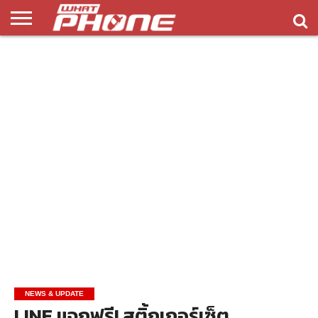
ข่าว
รีวิว
ทิป
แอพ
เกมส์
บทความ
COMPARISON
ติดต่อ
API
&
พลิ
เรา
NEW
ทริค
เคชั่น
NEWS & UPDATE
LINE แจกฟรี! สติ้กเกอร์เซ็ต