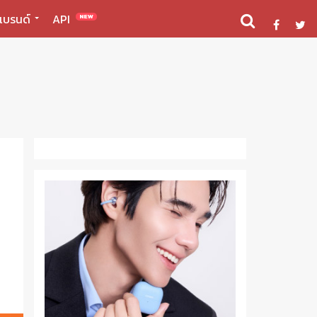
แบรนด์
API
NEW