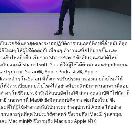
นเวอร์ชั่นล่าสุ
ดของระบบปฏิบัติการบนเดสก์ท็
อปที่ล้ำสมัยที่สุด
หม่ๆ ให้ผู้ใช้ติดต่อกับเพื่อนๆ ทำงานเสร็จได้มากขึ้น และ
ื่นไหลยิ่งขึ้น เริ่มจาก SharePlay™ ซึ่งเป็นคุณสมบัติใหม่
มกัน และมี Shared with You ที่ให้ผู้ใช้ได้ค้นพบและสนุกกั
บคอน
อป รูปภาพ, Safari®, Apple Podcasts®, Apple
ตหลักๆ ใน Safari มีทั้งการปรับปรุงแถวของแถบเว็
บไซต์ให้
ยให้จัดระเบียบแถบเว็
บไซต์ได้อย่างมีประสิทธิภาพ นอกจากนี้แอป
่งต่างๆ ในชีวิตประจำวันได้แบบอัตโนมัติ ส่วน คุณสมบัติ “โฟกัส” ก็
ิ นอกจากนี้ Mac® ยังมีคุณสมบัติความต่อเนื่
องใหม่ ซึ่ง
ac ที่ให้ผู้ใช้ทำงานสลับไปมาระหว่
างอุปกรณ์ Apple ได้อย่าง
หลายรุ่นที่สุดในประวัติ
ศาสตร์ ซึ่งรวมถึง iMac® รุ่นล่าสุด,
ละ Mac mini® ซึ่งรวมถึง Mac ของ Apple ที่ใช้