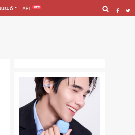
แบรนด์
API
NEW