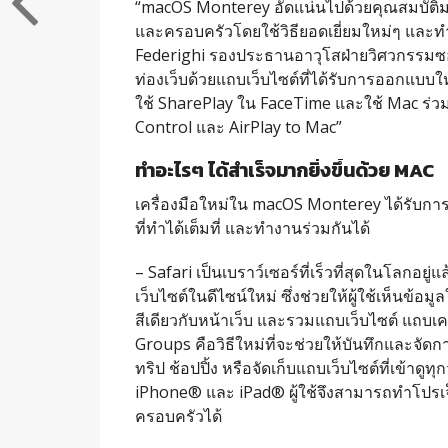
“macOS Monterey อัดแน่นไปด้วยคุณสมบัติม
และครอบครั
วโดยใช้วิธียอดเยี่ยมใหม่ๆ และทำ
Federighi รองประธานอาวุโสฝ่ายวิ
ศวกรรมซอฟ
ท่องเว็บด้วยแถบเว็
บไซต์ที่ได้รับการออกแบบใ
ใช้ SharePlay ใน FaceTime และใช้ Mac ร่วม
Control และ AirPlay to Mac”
ทำอะไรๆ
ได้สำเร็จมากยิ่งขึ้นด้วย
MAC
เครื่องมือใหม่ใน macOS Monterey ได้รับการ
ที่ทำได้เต็
มที่ และทำงานร่วมกันได้
– Safari เป็นเบราว์เซอร์ที่เร็วที่สุ
ดในโลกอยู่แล้
เว็บไซต์ในดีไซน์ใหม่ ซึ่งช่วยให้ผู้ใช้เห็นข้อมู
ล
สี
เดียวกับหน้าเว็บ และรวมแถบเว็บไซต์ แถบเคร
Groups คือวิธีใหม่ที่จะช่วยให้บันทึ
กและจัดกา
ทริป ช้อปปิ้ง หรือจัดเก็บแถบเว็บไซต์ที่เข้
าดูทุ
iPhone® และ iPad® ผู้ใช้จึงสามารถทำโปรเจ็
ครอบครัวได้