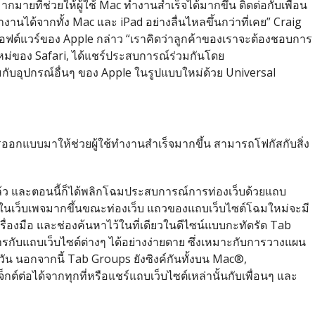
ากมายที่
ช่วยให้ผู้ใช้ Mac ทำงานสำเร็จได้มากขึ้น ติดต่อกับเพื่อน
งานได้จากทั้ง Mac และ iPad อย่างลื่นไหลขึ้นกว่าที่เคย” Craig
ต์แวร์ของ Apple กล่าว “เราคิดว่าลูกค้าของเราจะต้
องชอบการ
หม่ของ Safari, ได้แชร์ประสบการณ์ร่วมกันโดย
กับอุปกรณ์อื่นๆ ของ Apple ในรูปแบบใหม่ด้วย Universal
ออกแบบมาให้ช่วยผู้ใช้
ทำงานสำเร็จมากขึ้น สามารถโฟกัสกับสิ่ง
ว และตอนนี้ก็ได้พลิ
กโฉมประสบการณ์การท่องเว็บด้
วยแถบ
ในเว็บเพจมากขึ้นขณะท่องเว็บ แถวของแถบเว็บไซต์โฉมใหม่จะมี
ื่องมือ และช่องค้นหาไว้ในที่เดียวในดี
ไซน์แบบกะทัดรัด Tab
รกับแถบเว็บไซต์ต่างๆ ได้อย่างง่ายดาย ซึ่งเหมาะกับการวางแผน
กวัน นอกจากนี้ Tab Groups ยังซิงค์กันทั้งบน Mac®,
กต์ต่
อได้จากทุกที่หรือแชร์แถบเว็
บไซต์เหล่านั้นกับเพื่อนๆ และ