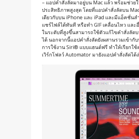
– แอปคำสั่งลัดมาอยู่บน Mac แล้ว พร้อมช่วยให้
ประสิทธิภาพสูงสุด โดยที่แอปคำสั่งลัดบน Mac จะ
เดียวกับบน iPhone และ iPad และมีแอ็คชั่นสำ
แชร์ไฟล์ได้ทั
นที หรือทำ GIF เคลื่อนไหว และอ
ในระดับที่สู
งขึ้นสามารถใช้ตัวแก้ไขคำสั่งลั
ดบน
ได้ นอกจากนี้แอปคำสั่งลัดยั
งผสานรวมเข้ากับท
การใช้งาน Siri® แบบแฮนด์ฟรี ทำให้เรียกใช้คำส
เวิ
ร์กโฟลว์ Automator มายังแอปคำสั่งลัดได้ง่