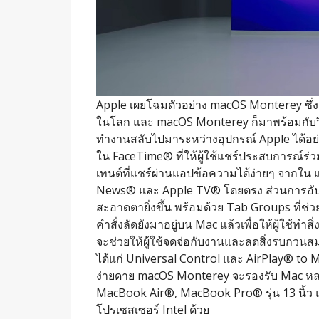
Apple เผยโฉมตัวอย่าง macOS Monterey ซึ่งเป็
ในโลก และ macOS Monterey ก็มาพร้อมกับวิธีใ
ทำงานสลับไปมาระหว่างอุปกรณ์ Apple ได้อย่างล
ใน FaceTime® ที่ให้ผู้ใช้แชร์ประสบการณ์ร่
ว
เทนต์ที่แชร์ผ่านแอปข้
อความได้ง่ายๆ จากใน แ
News® และ Apple TV® โดยตรง ส่วนการอัปเด
สะอาดตายิ่งขึ้น พร้อมด้วย Tab Groups ที่ช่ว
คำสั่งลัดยังมาอยู่
บน Mac แล้วเพื่อให้ผู้ใช้ทำสิ
จะช่วยให้ผู้ใช้จดจ่อกั
บงานและลดสิ่งรบกวนสมาธ
ได้แก่ Universal Control และ AirPlay® to M
ง่ายดาย macOS Monterey จะรองรับ Mac หลาก
MacBook Air®, MacBook Pro® รุ่น 13 นิ้ว แ
โปรเซสเซอร์ Intel ด้วย