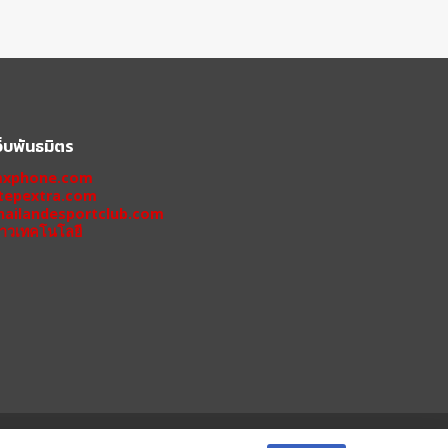
ว็บพันธมิตร
xphone.com
tepextra.com
hailandesportclub.com
่าวเทคโนโลยี
 11 PRO
IPHONE 11
XIAOMI
OPPO
HONOR