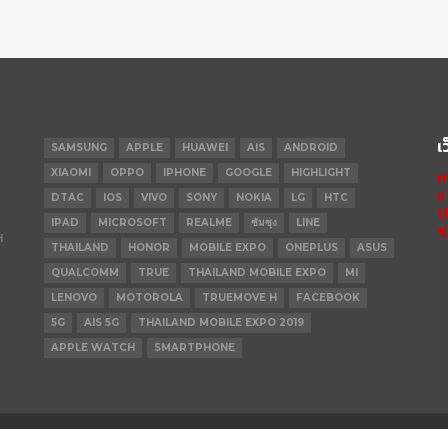
เ
SAMSUNG
APPLE
HUAWEI
AIS
ANDROID
XIAOMI
OPPO
IPHONE
GOOGLE
HIGHLIGHT
m
s
DTAC
IOS
VIVO
SONY
NOKIA
LG
HTC
t
IPAD
MICROSOFT
REALME
ซัมซุง
LINE
ข
ฯ
THAILAND
HONOR
MOBILE EXPO
ONEPLUS
ASUS
QUALCOMM
TRUE
THAILAND MOBILE EXPO
MI
LENOVO
MOTOROLA
TRUEMOVE H
FACEBOOK
5G
AIS 5G
THAILAND MOBILE EXPO 2019
APPLE WATCH
SMARTPHONE
IPHONE 14 PRO
IPHONE 14
IPHONE