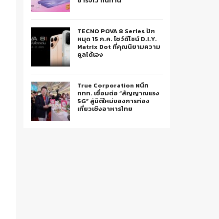
ชาร์จไว ทนทาน
TECNO POVA 8 Series ปัก
หมุด 15 ก.ค. โชว์ดีไซน์ D.I.Y.
Matrix Dot ที่คุณนิยามความ
คูลได้เอง
True Corporation ผนึก
ททท. เชื่อมต่อ “สัญญาณแรง
5G” สู่มิติใหม่ของการท่อง
เที่ยวเชิงอาหารไทย