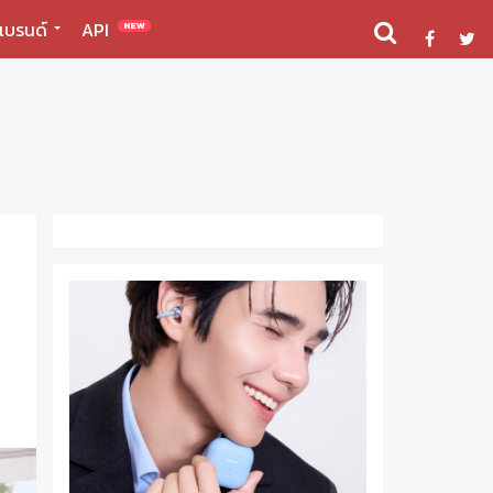
แบรนด์
API
NEW