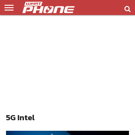
ข่าว
รีวิว
ทิป
แอพ
เกมส์
บทความ
COMPARISON
ติดต่อ
API
&
พลิ
เรา
NEW
ทริค
เคชั่น
5G Intel