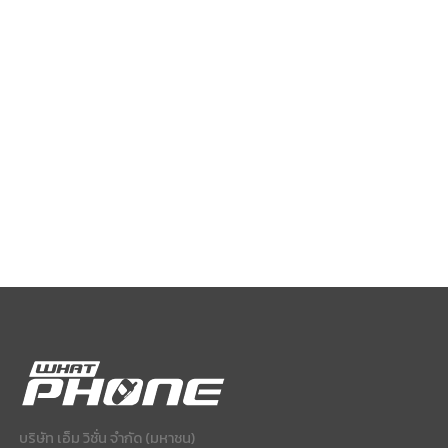
บริษัท เอ็ม วิชั่น จำกัด (มหาชน)