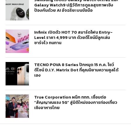
Galaxy Watch9 ปฏิวัติการดูแลสุขภาพเชิง
ป้องกันด้วย AI อัจฉริยะบนข้อมือ
Infinix เปิดตัว HOT 70 สมาร์ตโฟน Entry-
Level ราคา 4,999 บาท ด้วยดีไซน์มีลูกเล่น
ชาร์จไว ทนทาน
TECNO POVA 8 Series ปักหมุด 15 ก.ค. โชว์
ดีไซน์ D.I.Y. Matrix Dot ที่คุณนิยามความคูลได้
เอง
True Corporation ผนึก ททท. เชื่อมต่อ
“สัญญาณแรง 5G” สู่มิติใหม่ของการท่องเที่ยว
เชิงอาหารไทย