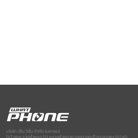
บริษัท เอ็ม วิชั่น จำกัด (มหาชน)
11/1 ซอย รามคำแหง 121 แขวงหัวหมาก เขตบางกะปี กรุงเทพฯ 10240