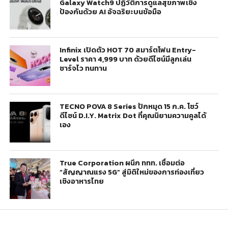
Galaxy Watch9 ปฏิวัติการดูแลสุขภาพเชิง
ป้องกันด้วย AI อัจฉริยะบนข้อมือ
Infinix เปิดตัว HOT 70 สมาร์ตโฟน Entry-
Level ราคา 4,999 บาท ด้วยดีไซน์มีลูกเล่น
ชาร์จไว ทนทาน
TECNO POVA 8 Series ปักหมุด 15 ก.ค. โชว์
ดีไซน์ D.I.Y. Matrix Dot ที่คุณนิยามความคูลได้
เอง
True Corporation ผนึก ททท. เชื่อมต่อ
“สัญญาณแรง 5G” สู่มิติใหม่ของการท่องเที่ยว
เชิงอาหารไทย