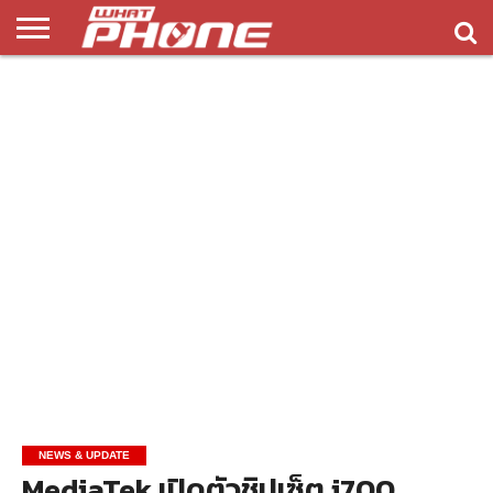
ข่าว
รีวิว
ทิป
แอพ
เกมส์
บทความ
COMPARISON
ติดต่อ
API
&
พลิ
เรา
NEW
ทริค
เคชั่น
NEWS & UPDATE
MediaTek เปิดตัวชิปเซ็ต i700