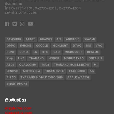
ประเทศไทย
โทร 0-2735-1201 , 0-2735-1202 , 0-2735-1204
แฟกซ์ 0-2735-2719.
SAMSUNG
APPLE
HUAWEI
AIS
ANDROID
XIAOMI
OPPO
IPHONE
GOOGLE
HIGHLIGHT
DTAC
IOS
VIVO
SONY
NOKIA
LG
HTC
IPAD
MICROSOFT
REALME
ซัมซุง
LINE
THAILAND
HONOR
MOBILE EXPO
ONEPLUS
ASUS
QUALCOMM
TRUE
THAILAND MOBILE EXPO
MI
LENOVO
MOTOROLA
TRUEMOVE H
FACEBOOK
5G
AIS 5G
THAILAND MOBILE EXPO 2019
APPLE WATCH
SMARTPHONE
เว็บพันธมิตร
mxphone.com
stepextra.com