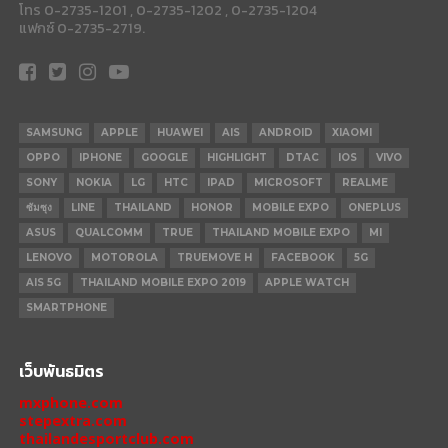
โทร 0-2735-1201 , 0-2735-1202 , 0-2735-1204
แฟกซ์ 0-2735-2719.
SAMSUNG
APPLE
HUAWEI
AIS
ANDROID
XIAOMI
OPPO
IPHONE
GOOGLE
HIGHLIGHT
DTAC
IOS
VIVO
SONY
NOKIA
LG
HTC
IPAD
MICROSOFT
REALME
ซัมซุง
LINE
THAILAND
HONOR
MOBILE EXPO
ONEPLUS
ASUS
QUALCOMM
TRUE
THAILAND MOBILE EXPO
MI
LENOVO
MOTOROLA
TRUEMOVE H
FACEBOOK
5G
AIS 5G
THAILAND MOBILE EXPO 2019
APPLE WATCH
SMARTPHONE
เว็บพันธมิตร
mxphone.com
stepextra.com
thailandesportclub.com