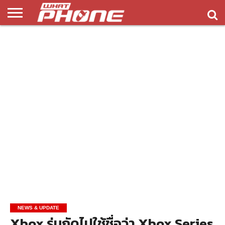
ข่าว
รีวิว
ทิป
แอพ
เกมส์
บทความ
COMPARISON
ติดต่อ
API
&
พลิ
เรา
NEW
ทริค
เคชั่น
NEWS & UPDATE
Xbox รุ่นถัดไปใช้ชื่อว่า Xbox Series