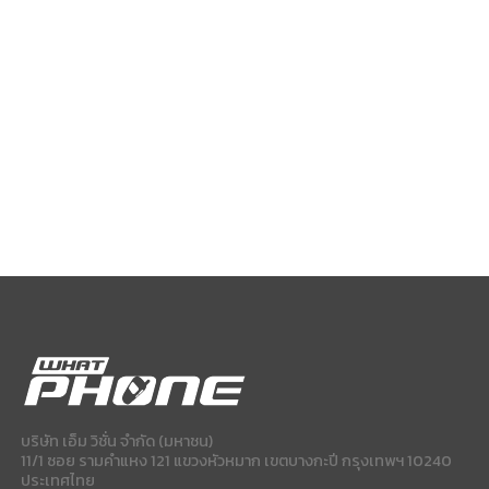
บริษัท เอ็ม วิชั่น จำกัด (มหาชน)
11/1 ซอย รามคำแหง 121 แขวงหัวหมาก เขตบางกะปี กรุงเทพฯ 10240
ประเทศไทย