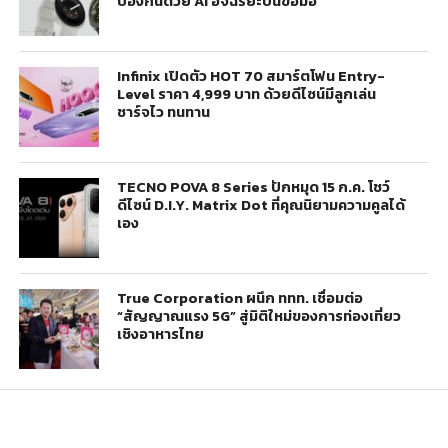
ป้องกันด้วย AI อัจฉริยะบนข้อมือ
Infinix เปิดตัว HOT 70 สมาร์ตโฟน Entry-
Level ราคา 4,999 บาท ด้วยดีไซน์มีลูกเล่น
ชาร์จไว ทนทาน
TECNO POVA 8 Series ปักหมุด 15 ก.ค. โชว์
ดีไซน์ D.I.Y. Matrix Dot ที่คุณนิยามความคูลได้
เอง
True Corporation ผนึก ททท. เชื่อมต่อ
“สัญญาณแรง 5G” สู่มิติใหม่ของการท่องเที่ยว
เชิงอาหารไทย