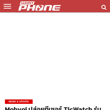
ข่าว
รีวิว
ทิป
แอพ
เกมส์
บทความ
COMPARISON
ติดต่อ
API
&
พลิ
เรา
NEW
ทริค
เคชั่น
NEWS & UPDATE
Mobvoi ปล่อยทีเซอร์ TicWatch รุ่น