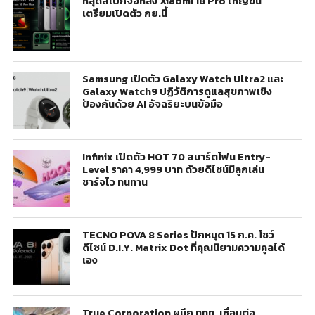
หลุดสเปกจอหลัง Xiaomi 18 Pro ใหญ่ขึ้น
เตรียมเปิดตัว กย.นี้
Samsung เปิดตัว Galaxy Watch Ultra2 และ
Galaxy Watch9 ปฏิวัติการดูแลสุขภาพเชิง
ป้องกันด้วย AI อัจฉริยะบนข้อมือ
Infinix เปิดตัว HOT 70 สมาร์ตโฟน Entry-
Level ราคา 4,999 บาท ด้วยดีไซน์มีลูกเล่น
ชาร์จไว ทนทาน
TECNO POVA 8 Series ปักหมุด 15 ก.ค. โชว์
ดีไซน์ D.I.Y. Matrix Dot ที่คุณนิยามความคูลได้
เอง
True Corporation ผนึก ททท. เชื่อมต่อ