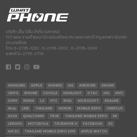
บริษัท เอ็ม วิชั่น จำกัด (มหาชน)
11/1 ซอย รามคำแหง 121 แขวงหัวหมาก เขตบางกะปี กรุงเทพฯ 10240
ประเทศไทย
โทร 0-2735-1201 , 0-2735-1202 , 0-2735-1204
แฟกซ์ 0-2735-2719.
SAMSUNG
APPLE
HUAWEI
AIS
ANDROID
XIAOMI
OPPO
IPHONE
GOOGLE
HIGHLIGHT
DTAC
IOS
VIVO
SONY
NOKIA
LG
HTC
IPAD
MICROSOFT
REALME
ซัมซุง
LINE
THAILAND
HONOR
MOBILE EXPO
ONEPLUS
ASUS
QUALCOMM
TRUE
THAILAND MOBILE EXPO
MI
LENOVO
MOTOROLA
TRUEMOVE H
FACEBOOK
5G
AIS 5G
THAILAND MOBILE EXPO 2019
APPLE WATCH