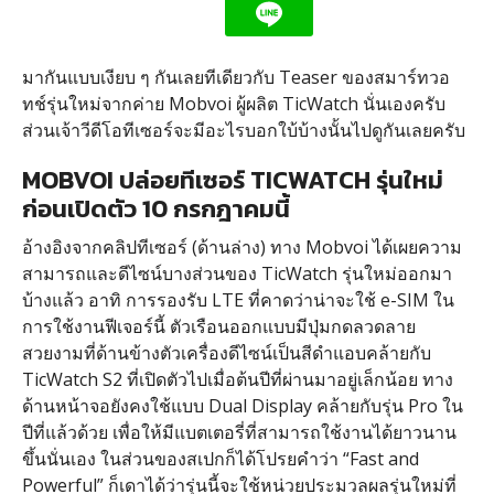
มากันแบบเงียบ ๆ กันเลยทีเดียวกับ Teaser ของสมาร์ทวอ
ทช์รุ่นใหม่จากค่าย Mobvoi ผู้ผลิต TicWatch นั่นเองครับ
ส่วนเจ้าวีดีโอทีเซอร์จะมีอะไรบอกใบ้บ้างนั้นไปดูกันเลยครับ
MOBVOI ปล่อยทีเซอร์ TICWATCH รุ่นใหม่
ก่อนเปิดตัว 10 กรกฎาคมนี้
อ้างอิงจากคลิปทีเซอร์ (ด้านล่าง) ทาง Mobvoi ได้เผยความ
สามารถและดีไซน์บางส่วนของ TicWatch รุ่นใหม่ออกมา
บ้างแล้ว อาทิ การรองรับ LTE ที่คาดว่าน่าจะใช้ e-SIM ใน
การใช้งานฟีเจอร์นี้ ตัวเรือนออกแบบมีปุ่มกดลวดลาย
สวยงามที่ด้านข้างตัวเครื่องดีไซน์เป็นสีดำแอบคล้ายกับ
TicWatch S2 ที่เปิดตัวไปเมื่อต้นปีที่ผ่านมาอยู่เล็กน้อย ทาง
ด้านหน้าจอยังคงใช้แบบ Dual Display คล้ายกับรุ่น Pro ใน
ปีที่แล้วด้วย เพื่อให้มีแบตเตอรี่ที่สามารถใช้งานได้ยาวนาน
ขึ้นนั่นเอง ในส่วนของสเปกก็ได้โปรยคำว่า “Fast and
Powerful” ก็เดาได้ว่ารุ่นนี้จะใช้หน่วยประมวลผลรุ่นใหม่ที่