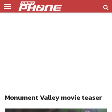
ข่าว
รีวิว
ทิป
แอพ
เกมส์
บทความ
COMPARISON
ติดต่อ
API
&
พลิ
เรา
NEW
ทริค
เคชั่น
Monument Valley movie teaser