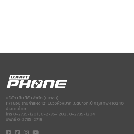
บริษัท เอ็ม วิชั่น จำกัด (มหาชน)
11/1 ซอย รามคำแหง 121 แขวงหัวหมาก เขตบางกะปี กรุงเทพฯ 10240
ประเทศไทย
โทร 0-2735-1201 , 0-2735-1202 , 0-2735-1204
แฟกซ์ 0-2735-2719.