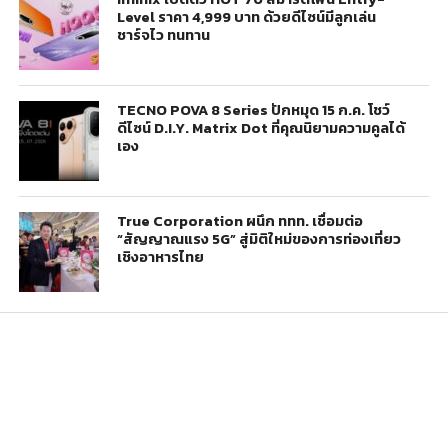
Level ราคา 4,999 บาท ด้วยดีไซน์มีลูกเล่น
ชาร์จไว ทนทาน
TECNO POVA 8 Series ปักหมุด 15 ก.ค. โชว์
ดีไซน์ D.I.Y. Matrix Dot ที่คุณนิยามความคูลได้
เอง
True Corporation ผนึก ททท. เชื่อมต่อ
“สัญญาณแรง 5G” สู่มิติใหม่ของการท่องเที่ยว
เชิงอาหารไทย