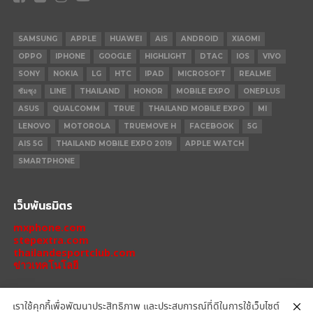
SAMSUNG
APPLE
HUAWEI
AIS
ANDROID
XIAOMI
OPPO
IPHONE
GOOGLE
HIGHLIGHT
DTAC
IOS
VIVO
SONY
NOKIA
LG
HTC
IPAD
MICROSOFT
REALME
ซัมซุง
LINE
THAILAND
HONOR
MOBILE EXPO
ONEPLUS
ASUS
QUALCOMM
TRUE
THAILAND MOBILE EXPO
MI
LENOVO
MOTOROLA
TRUEMOVE H
FACEBOOK
5G
AIS 5G
THAILAND MOBILE EXPO 2019
APPLE WATCH
SMARTPHONE
เว็บพันธมิตร
mxphone.com
stepextra.com
thailandesportclub.com
ข่าวเทคโนโลยี
เราใช้คุกกี้เพื่อพัฒนาประสิทธิภาพ และประสบการณ์ที่ดีในการใช้เว็บไซต์