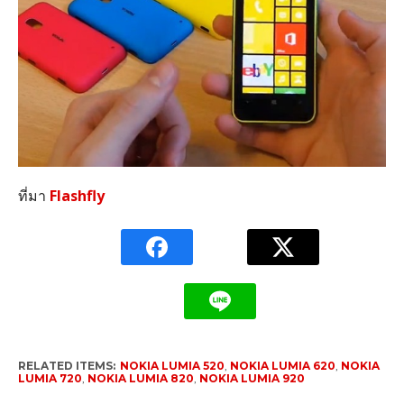
ที่มา
Flashfly
RELATED ITEMS:
NOKIA LUMIA 520
,
NOKIA LUMIA 620
,
NOKIA
LUMIA 720
,
NOKIA LUMIA 820
,
NOKIA LUMIA 920