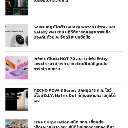
เตรียมเปิดตัว กย.นี้
Samsung เปิดตัว Galaxy Watch Ultra2 และ
Galaxy Watch9 ปฏิวัติการดูแลสุขภาพเชิง
ป้องกันด้วย AI อัจฉริยะบนข้อมือ
Infinix เปิดตัว HOT 70 สมาร์ตโฟน Entry-
Level ราคา 4,999 บาท ด้วยดีไซน์มีลูกเล่น
ชาร์จไว ทนทาน
TECNO POVA 8 Series ปักหมุด 15 ก.ค. โชว์
ดีไซน์ D.I.Y. Matrix Dot ที่คุณนิยามความคูลได้
เอง
True Corporation ผนึก ททท. เชื่อมต่อ
“สัญญาณแรง 5G” สู่มิติใหม่ของการท่องเที่ยว