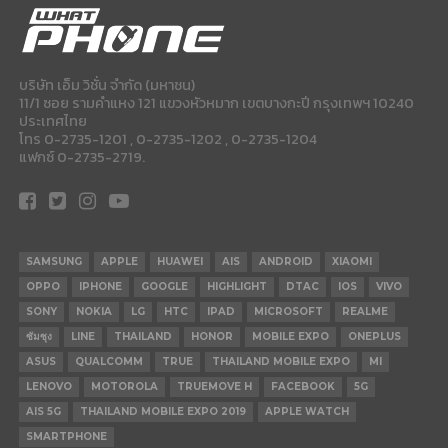
บริษัท เอ็ม วิชั่น จำกัด (มหาชน)
11/1 ซอย รามคำแหง 121 แขวงหัวหมาก เขตบางกะปี กรุงเทพฯ 10240
ประเทศไทย
โทร 0-2735-1201 , 0-2735-1202 , 0-2735-1204
แฟกซ์ 0-2735-2719.
SAMSUNG
APPLE
HUAWEI
AIS
ANDROID
XIAOMI
OPPO
IPHONE
GOOGLE
HIGHLIGHT
DTAC
IOS
VIVO
SONY
NOKIA
LG
HTC
IPAD
MICROSOFT
REALME
ซัมซุง
LINE
THAILAND
HONOR
MOBILE EXPO
ONEPLUS
ASUS
QUALCOMM
TRUE
THAILAND MOBILE EXPO
MI
LENOVO
MOTOROLA
TRUEMOVE H
FACEBOOK
5G
AIS 5G
THAILAND MOBILE EXPO 2019
APPLE WATCH
SMARTPHONE