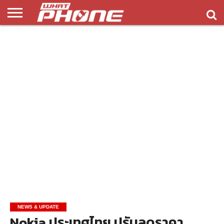
ข่าว
รีวิว
ทิป
แอพ
เกมส์
บทความ
COMPARISON
ติดต่อ
API
&
พลิ
เรา
NEW
ทริค
เคชั่น
NEWS & UPDATE
Nokia ประเทศไทย ปรับลดราคา