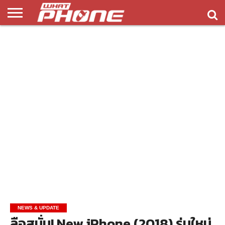
ข่าว
รีวิว
ทิป
แอพ
เกมส์
บทความ
COMPARISON
ติดต่อ
API
&
พลิ
เรา
NEW
ทริค
เคชั่น
NEWS & UPDATE
ลือสนั่น! New iPhone (2018) รุ่นใหม่