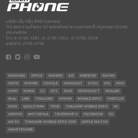
บริษัท เอ็ม วิชั่น จำกัด (มหาชน)
11/1 ซอย รามคำแหง 121 แขวงหัวหมาก เขตบางกะปี กรุงเทพฯ 10240
ประเทศไทย
โทร 0-2735-1201 , 0-2735-1202 , 0-2735-1204
แฟกซ์ 0-2735-2719.
SAMSUNG
APPLE
HUAWEI
AIS
ANDROID
XIAOMI
OPPO
IPHONE
GOOGLE
HIGHLIGHT
DTAC
IOS
VIVO
SONY
NOKIA
LG
HTC
IPAD
MICROSOFT
REALME
ซัมซุง
LINE
THAILAND
HONOR
MOBILE EXPO
ONEPLUS
ASUS
QUALCOMM
TRUE
THAILAND MOBILE EXPO
MI
LENOVO
MOTOROLA
TRUEMOVE H
FACEBOOK
5G
AIS 5G
THAILAND MOBILE EXPO 2019
APPLE WATCH
SMARTPHONE