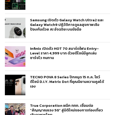
Samsung เปิดตัว Galaxy Watch Ultra2 และ
Galaxy Watch9 ปฏิวัติการดูแลสุขภาพเชิง
ป้องกันด้วย AI อัจฉริยะบนข้อมือ
Infinix เปิดตัว HOT 70 สมาร์ตโฟน Entry-
Level ราคา 4,999 บาท ด้วยดีไซน์มีลูกเล่น
ชาร์จไว ทนทาน
TECNO POVA 8 Series ปักหมุด 15 ก.ค. โชว์
ดีไซน์ D.I.Y. Matrix Dot ที่คุณนิยามความคูลได้
เอง
True Corporation ผนึก ททท. เชื่อมต่อ
“สัญญาณแรง 5G” สู่มิติใหม่ของการท่องเที่ยว
เชิงอาหารไทย