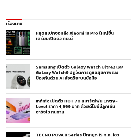
เรื่องเด่น
หลุดสเปกจอหลัง Xiaomi 18 Pro ใหญ่ขึ้น
เตรียมเปิดตัว กย.นี้
Samsung เปิดตัว Galaxy Watch Ultra2 และ
Galaxy Watch9 ปฏิวัติการดูแลสุขภาพเชิง
ป้องกันด้วย AI อัจฉริยะบนข้อมือ
Infinix เปิดตัว HOT 70 สมาร์ตโฟน Entry-
Level ราคา 4,999 บาท ด้วยดีไซน์มีลูกเล่น
ชาร์จไว ทนทาน
TECNO POVA 8 Series ปักหมุด 15 ก.ค. โชว์