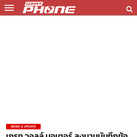
ข่าว
รีวิว
ทิป
แอพ
เกมส์
บทความ
COMPARISON
ติดต่อ
API
&
พลิ
เรา
NEW
ทริค
เคชั่น
NEWS & UPDATE
เกรท วอลล์ มอเตอร์ ลงนามบันทึกข้อ