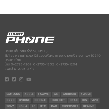
บริษัท เอ็ม วิชั่น จำกัด (มหาชน)
11/1 ซอย รามคำแหง 121 แขวงหัวหมาก เขตบางกะปี กรุงเทพฯ 10240
ประเทศไทย
โทร 0-2735-1201 , 0-2735-1202 , 0-2735-1204
แฟกซ์ 0-2735-2719.
SAMSUNG
APPLE
HUAWEI
AIS
ANDROID
XIAOMI
OPPO
IPHONE
GOOGLE
HIGHLIGHT
DTAC
IOS
VIVO
SONY
NOKIA
LG
HTC
IPAD
MICROSOFT
REALME