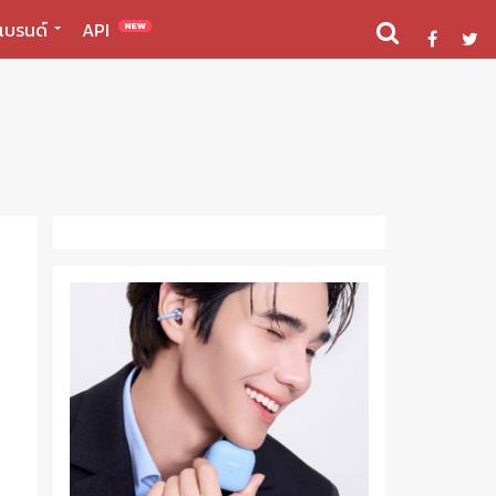
แบรนด์
API
NEW