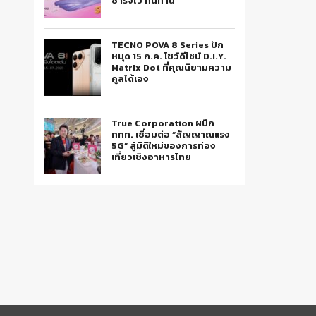
ชาร์จไว ทนทาน
TECNO POVA 8 Series ปัก
หมุด 15 ก.ค. โชว์ดีไซน์ D.I.Y.
Matrix Dot ที่คุณนิยามความ
คูลได้เอง
True Corporation ผนึก
ททท. เชื่อมต่อ “สัญญาณแรง
5G” สู่มิติใหม่ของการท่อง
เที่ยวเชิงอาหารไทย