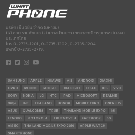
บริษัท เอ็ม วิชั่น จำกัด (มหาชน)
11/1 ซอย รามคำแหง 121 แขวงหัวหมาก เขตบางกะปี กรุงเทพฯ 10240
ประเทศไทย
โทร 0-2735-1201 , 0-2735-1202 , 0-2735-1204
แฟกซ์ 0-2735-2719.
SAMSUNG
APPLE
HUAWEI
AIS
ANDROID
XIAOMI
OPPO
IPHONE
GOOGLE
HIGHLIGHT
DTAC
IOS
VIVO
SONY
NOKIA
LG
HTC
IPAD
MICROSOFT
REALME
ซัมซุง
LINE
THAILAND
HONOR
MOBILE EXPO
ONEPLUS
ASUS
QUALCOMM
TRUE
THAILAND MOBILE EXPO
MI
LENOVO
MOTOROLA
TRUEMOVE H
FACEBOOK
5G
AIS 5G
THAILAND MOBILE EXPO 2019
APPLE WATCH
SMARTPHONE