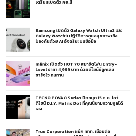
เตรียมเปิดตัว กย.นี้
Samsung เปิดตัว Galaxy Watch Ultra2 และ
Galaxy Watch9 ปฏิวัติการดูแลสุขภาพเชิง
ป้องกันด้วย AI อัจฉริยะบนข้อมือ
Infinix เปิดตัว HOT 70 สมาร์ตโฟน Entry-
Level ราคา 4,999 บาท ด้วยดีไซน์มีลูกเล่น
ชาร์จไว ทนทาน
TECNO POVA 8 Series ปักหมุด 15 ก.ค. โชว์
ดีไซน์ D.I.Y. Matrix Dot ที่คุณนิยามความคูลได้
เอง
True Corporation ผนึก ททท. เชื่อมต่อ