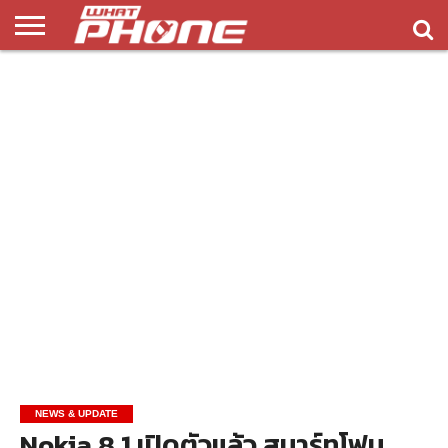
ข่าว
รีวิว
ทิป
แอพ
เกมส์
บทความ
COMPARISON
ติดต่อ
API
&
พลิ
เรา
NEW
ทริค
เคชั่น
NEWS & UPDATE
Nokia 8.1 เปิดตัวแล้ว สมาร์ทโฟน