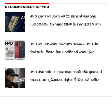
RECOMMENDED FOR YOU
HMD รุกตลาดเปิดตัว ARC2 สมาร์ทโฟนสุดคุ้ม
แบต 5000mAh กล้อง 13MP ในราคา 2,990 บาท
HMD เดินหน้าพร้อมทัพสินค้า Nokia – HMD มือ
ถือสำหรับเด็กและโซเชียลดีท็อกซ์ พร้อมหูฟัง
HMD ประเทศไทย รุกตลาดอุปกรณ์เสริม ชูแบรนด์
“HMD DUB” หูฟังแบรนด์ยุโรปที่ “ฟังในเสียงที่ใช่”