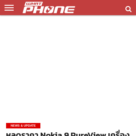
ข่าว
รีวิว
ทิป
แอพ
เกมส์
บทความ
COMPARISON
ติดต่อ
API
&
พลิ
เรา
NEW
ทริค
เคชั่น
NEWS & UPDATE
หลุดราคา Nokia 9 PureView เครื่อง