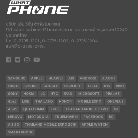
บริษัท เอ็ม วิชั่น จำกัด (มหาชน)
11/1 ซอย รามคำแหง 121 แขวงหัวหมาก เขตบางกะปี กรุงเทพฯ 10240
ประเทศไทย
โทร 0-2735-1201 , 0-2735-1202 , 0-2735-1204
แฟกซ์ 0-2735-2719.
SAMSUNG
APPLE
HUAWEI
AIS
ANDROID
XIAOMI
OPPO
IPHONE
GOOGLE
HIGHLIGHT
DTAC
IOS
VIVO
SONY
NOKIA
LG
HTC
IPAD
MICROSOFT
REALME
ซัมซุง
LINE
THAILAND
HONOR
MOBILE EXPO
ONEPLUS
ASUS
QUALCOMM
TRUE
THAILAND MOBILE EXPO
MI
LENOVO
MOTOROLA
TRUEMOVE H
FACEBOOK
5G
AIS 5G
THAILAND MOBILE EXPO 2019
APPLE WATCH
SMARTPHONE