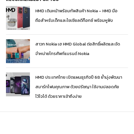
HMD เดินหน้าพร้อมทัพสินค้า Nokia – HMD มือ
ถือสำหรับเด็กและโซเชียลดีท็อกซ์ พร้อมหูฟัง
สาวก Nokia เฮ HMD Global ต่อสิทธิ์ผลิตและจัด
จำหน่ายโทรศัพท์แบรนด์ Nokia
HMD ประเทศไทย เปิดแผนธุรกิจปี 68 ย้ำมุ่งพัฒนา
สมาร์ทโฟนคุณภาพ ด้วยปรัชญา ใช้งานปลอดภัย
ไว้ใจได้ ด้วยราคาเข้าถึงง่าย