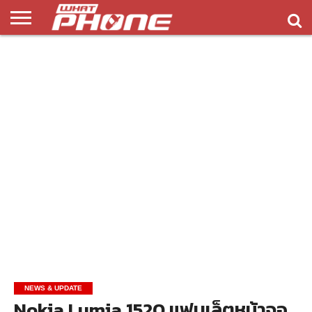
ข่าว
รีวิว
ทิป
แอพ
เกมส์
บทความ
COMPARISON
ติดต่อ
API
&
พลิ
เรา
NEW
ทริค
เคชั่น
NEWS & UPDATE
Nokia Lumia 1520 แฟบเล็ตหน้าจอ