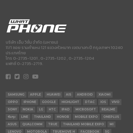
บริษัท เอ็ม วิชั่น จำกัด (มหาชน)
11/1 ซอย รามคำแหง 121 แขวงหัวหมาก เขตบางกะปี กรุงเทพฯ 10240
ประเทศไทย
โทร 0-2735-1201 , 0-2735-1202 , 0-2735-1204
แฟกซ์ 0-2735-2719.
SAMSUNG
APPLE
HUAWEI
AIS
ANDROID
XIAOMI
OPPO
IPHONE
GOOGLE
HIGHLIGHT
DTAC
IOS
VIVO
SONY
NOKIA
LG
HTC
IPAD
MICROSOFT
REALME
ซัมซุง
LINE
THAILAND
HONOR
MOBILE EXPO
ONEPLUS
ASUS
QUALCOMM
TRUE
THAILAND MOBILE EXPO
MI
LENOVO
MOTOROLA
TRUEMOVE H
FACEBOOK
5G