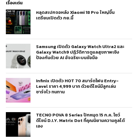
เรื่องเด่น
หลุดสเปกจอหลัง Xiaomi 18 Pro ใหญ่ขึ้น
เตรียมเปิดตัว กย.นี้
Samsung เปิดตัว Galaxy Watch Ultra2 และ
Galaxy Watch9 ปฏิวัติการดูแลสุขภาพเชิง
ป้องกันด้วย AI อัจฉริยะบนข้อมือ
Infinix เปิดตัว HOT 70 สมาร์ตโฟน Entry-
Level ราคา 4,999 บาท ด้วยดีไซน์มีลูกเล่น
ชาร์จไว ทนทาน
TECNO POVA 8 Series ปักหมุด 15 ก.ค. โชว์
ดีไซน์ D.I.Y. Matrix Dot ที่คุณนิยามความคูลได้
เอง