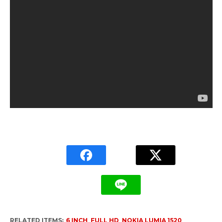
RELATED ITEMS:
6 INCH
,
FULL HD
,
NOKIA LUMIA 1520