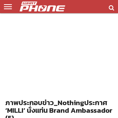
ข่าว
รีวิว
ทิป
แอพ
เกมส์
บทความ
COMPARISON
ติดต่อ
API
&
พลิ
เรา
NEW
ทริค
เคชั่น
ภาพประกอบข่าว_Nothingประกาศ
‘MILLI’ นั่งแท่น Brand Ambassador
(5)