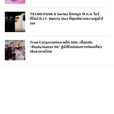
TECNO POVA 8 Series ปักหมุด 15 ก.ค. โชว์
ดีไซน์ D.I.Y. Matrix Dot ที่คุณนิยามความคูลได้
เอง
True Corporation ผนึก ททท. เชื่อมต่อ
“สัญญาณแรง 5G” สู่มิติใหม่ของการท่องเที่ยว
เชิงอาหารไทย