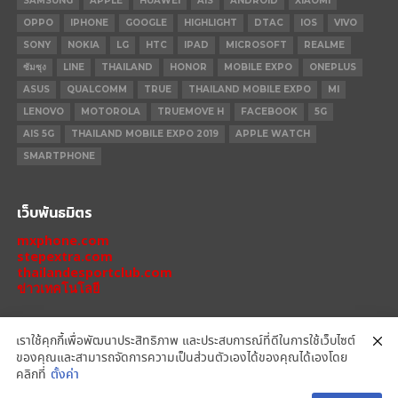
SAMSUNG
APPLE
HUAWEI
AIS
ANDROID
XIAOMI
OPPO
IPHONE
GOOGLE
HIGHLIGHT
DTAC
IOS
VIVO
SONY
NOKIA
LG
HTC
IPAD
MICROSOFT
REALME
ซัมซุง
LINE
THAILAND
HONOR
MOBILE EXPO
ONEPLUS
ASUS
QUALCOMM
TRUE
THAILAND MOBILE EXPO
MI
LENOVO
MOTOROLA
TRUEMOVE H
FACEBOOK
5G
AIS 5G
THAILAND MOBILE EXPO 2019
APPLE WATCH
SMARTPHONE
เว็บพันธมิตร
mxphone.com
stepextra.com
thailandesportclub.com
ข่าวเทคโนโลยี
เราใช้คุกกี้เพื่อพัฒนาประสิทธิภาพ และประสบการณ์ที่ดีในการใช้เว็บไซต์
ของคุณและสามารถจัดการความเป็นส่วนตัวเองได้ของคุณได้เองโดย
IPHONE 14 PRO
IPHONE 14
IPHONE 11 PRO
IPHONE 11
XIAOMI
คลิกที่
ตั้งค่า