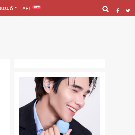
แบรนด์
API
NEW