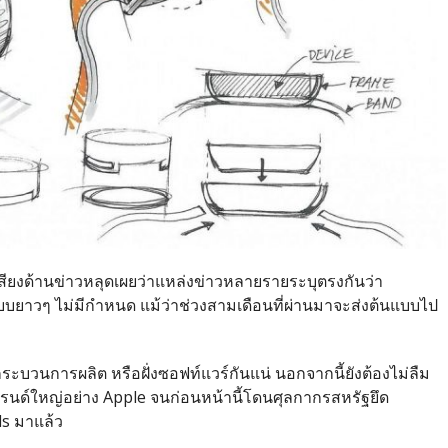
อเสียงด้านข่าวหลุดเผยว่าแหล่งข่าวหลายรายระบุตรงกันว่า
แบบยาวๆ ไม่มีกำหนด แม้ว่าช่วงสามเดือนที่ผ่านมาจะส่งต้นแบบไป
ระบวนการผลิต หรือฝั่งซอฟท์แวร์กันแน่ นอกจากนี้ยังต้องไม่ลืม
แบรนด์ใหญ่อย่าง Apple จนก่อนหน้านี้โดนศุลกากรสหรัฐยึด
s มาแล้ว