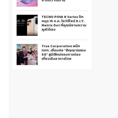
ชาร์จไว ทนทาน
TECNO POVA 8 Series ปัก
หมุด 15 ก.ค. โชว์ดีไซน์ D.I.Y.
Matrix Dot ที่คุณนิยามความ
คูลได้เอง
True Corporation ผนึก
ททท. เชื่อมต่อ “สัญญาณแรง
5G” สู่มิติใหม่ของการท่อง
เที่ยวเชิงอาหารไทย