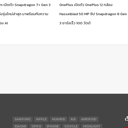
 เปิดตัว Snapdragon 7+ Gen 3
OnePlus เปิดตัว OnePlus 12 กล้อง
งรุ่นใหม่ล่าสุด มาพร้อมกับความ
Hasselblad 50 MP ชิป Snapdragon 8 Gen
อง AI
3 ชาร์จเร็ว 100 วัตต์
เ
SAMSUNG
APPLE
HUAWEI
AIS
ANDROID
XIAOMI
OPPO
IPHONE
GOOGLE
HIGHLIGHT
m