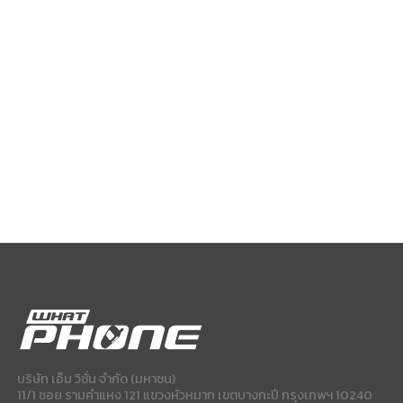
บริษัท เอ็ม วิชั่น จำกัด (มหาชน)
11/1 ซอย รามคำแหง 121 แขวงหัวหมาก เขตบางกะปี กรุงเทพฯ 10240