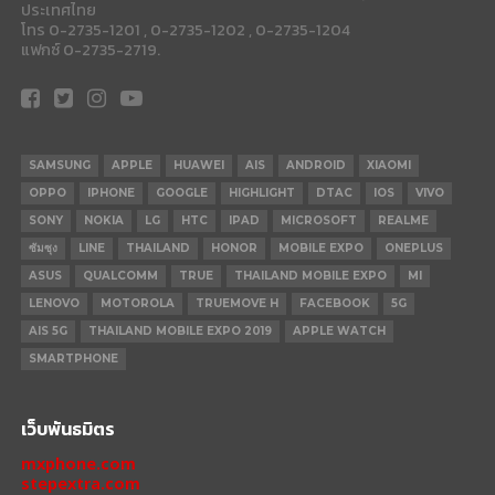
ประเทศไทย
โทร 0-2735-1201 , 0-2735-1202 , 0-2735-1204
แฟกซ์ 0-2735-2719.
SAMSUNG
APPLE
HUAWEI
AIS
ANDROID
XIAOMI
OPPO
IPHONE
GOOGLE
HIGHLIGHT
DTAC
IOS
VIVO
SONY
NOKIA
LG
HTC
IPAD
MICROSOFT
REALME
ซัมซุง
LINE
THAILAND
HONOR
MOBILE EXPO
ONEPLUS
ASUS
QUALCOMM
TRUE
THAILAND MOBILE EXPO
MI
LENOVO
MOTOROLA
TRUEMOVE H
FACEBOOK
5G
AIS 5G
THAILAND MOBILE EXPO 2019
APPLE WATCH
SMARTPHONE
เว็บพันธมิตร
mxphone.com
stepextra.com