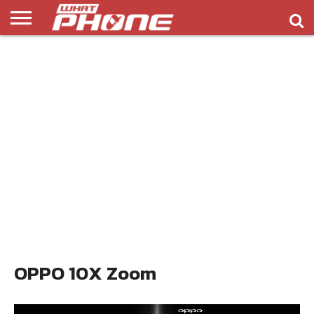
ข่าว
รีวิว
ทิป
แอพ
เกมส์
บทความ
COMPARISON
ติดต่อ
API
&
พลิ
เรา
NEW
ทริค
เคชั่น
OPPO 10X Zoom