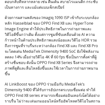
ตอบกลับที่หลากหลาย เช่น ตื่นเต้น สบายโรแมนติก กระชับ
เป็นทางการ และแม้แต่แบบเช็กสเปียร์
ด้วยการผสานพลังของ
Imagiq 1090 ISP
เข้ากับระบบกล้อง
หลัก
Hasselblad
ของ
OPPO Find X8
และ
HyperTone
Image Engine
ทำให้ประสิทธิภาพในการถ่ายภาพและ
วิดีโอดีขึ้นกว่าเดิม ตั้งแต่การซูมที่ขับเคลื่อนด้วย
AI
ความ
ก้าวหน้าในด้านประสิทธิภาพแสงน้อยและวิดีโอ
HDR
รวม
ถึงการซูมที่ราบรื่นระหว่างกล้อง
Find X8
และ
Find X8 Pro
จะโดดเด่น
MediaTek Dimensity 9400 SoC
ยังใช้พลังงาน
ลดลง
14%
เมื่อถ่ายวิดีโอ
4K
ที่
60 fps
ซึ่งเป็นการตั้งค่าที่ผู้
สร้างชื่นชอบ ดังนั้น
OPPO Find X8 Series
จึงสามารถถ่าย
ภาพที่ดูดีและลื่นไหลยิ่งขึ้นและใช้เวลาในการถ่ายภาพนาน
ขึ้น
AI LinkBoost
ของ
OPPO
ร่วมมือกับ
MediaTek’s
Dimensity 9400
ที่ได้รับการอัปเกรดระบบเชื่อมต่อ ทำให้
OPPO Find X8 series
สามารถเชื่อมต่ออินเทอร์เน็ตได้อย่าง
ราบรื่น ไม่ว่าจะเล่นเกมออนไลน์หรืออัพโหลดวิดีโอในสถาน