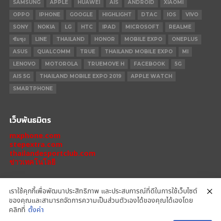
SAMSUNG
APPLE
HUAWEI
AIS
ANDROID
XIAOMI
OPPO
IPHONE
GOOGLE
HIGHLIGHT
DTAC
IOS
VIVO
SONY
NOKIA
LG
HTC
IPAD
MICROSOFT
REALME
ซัมซุง
LINE
THAILAND
HONOR
MOBILE EXPO
ONEPLUS
ASUS
QUALCOMM
TRUE
THAILAND MOBILE EXPO
MI
LENOVO
MOTOROLA
TRUEMOVE H
FACEBOOK
5G
AIS 5G
THAILAND MOBILE EXPO 2019
APPLE WATCH
SMARTPHONE
เว็บพันธมิตร
mxphone.com
stepextra.com
thailandesportclub.com
ข่าวเทคโนโลยี
เราใช้คุกกี้เพื่อพัฒนาประสิทธิภาพ และประสบการณ์ที่ดีในการใช้เว็บไซต์
ของคุณและสามารถจัดการความเป็นส่วนตัวเองได้ของคุณได้เองโดย
IPHONE 14 PRO
IPHONE 14
IPHONE 11 PRO
IPHONE 11
XIAOMI
คลิกที่
ตั้งค่า