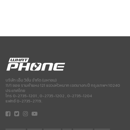
บริษัท เอ็ม วิชั่น จำกัด (มหาชน)
11/1 ซอย รามคำแหง 121 แขวงหัวหมาก เขตบางกะปี กรุงเทพฯ 10240
ประเทศไทย
โทร 0-2735-1201 , 0-2735-1202 , 0-2735-1204
แฟกซ์ 0-2735-2719.