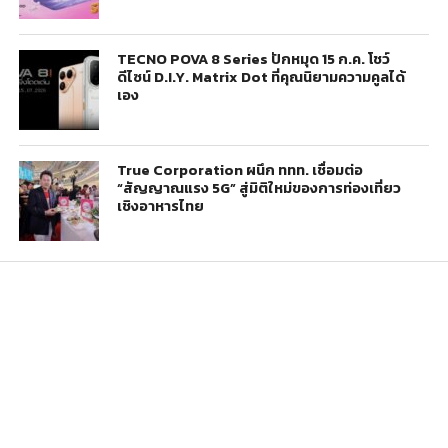
TECNO POVA 8 Series ปักหมุด 15 ก.ค. โชว์
ดีไซน์ D.I.Y. Matrix Dot ที่คุณนิยามความคูลได้
เอง
True Corporation ผนึก ททท. เชื่อมต่อ
“สัญญาณแรง 5G” สู่มิติใหม่ของการท่องเที่ยว
เชิงอาหารไทย