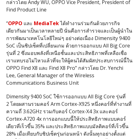
กล่าวโดย
Andy WU, OPPO Vice President, President of
Find Product Line
“
OPPO
และ
MediaTek
ได้ทำงานร่วมกันด้วยภารกิจ
เดียวกันมาเป็นเวลาหลายปี นั่นคือการสำรวจและเป็นผู้นำใน
การพัฒนาเทคโนโลยีใหม่ๆ อย่างต่อเนื่อง
Dimensity 9400
SoC
เป็นชิปเซ็ตที่เปลี่ยนเกม ด้วยการออกแบบ
All Big Core
รุ่นที่
2
ซึ่งมอบพลังที่เหนือชั้นและประสิทธิภาพที่เหลือเชื่อ
เราแทบรอไม่ไหวแล้วที่จะให้ผู้คนได้สัมผัสประสบการณ์นี้ใน
OPPO Find X8
และ
Find X8 Pro”
กล่าวโดย
Dr. Yenchi
Lee, General Manager of the Wireless
Communications Business Unit
Dimensity 9400 SoC
ใช้การออกแบบ
All Big Core
รุ่นที่
2
โดยผสานรวมคอร์
Arm Cortex-X925
หนึ่งคอร์ที่ทำงานที่
ความถี่
3.62GHz
รวมกับคอร์
Cortex-X4 3x
และคอร์
Cortex-A720 4x
การออกแบบนี้ให้ประสิทธิภาพแบบคอร์
เดียวที่เร็วขึ้น
35%
และประสิทธิภาพแบบมัลติคอร์ที่เร็วขึ้น
28%
เมื่อเทียบกับชิปเซ็ตรุ่นก่อนหน้า
ดังนั้นทุกอย่างตั้งแต่