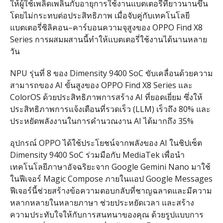
ให้ผู้ใช้เพลิดเพลินกับอายุการใช้งานแบตเตอรี่ที่ยาวนานขึ้น
โดยไม่กระทบต่อประสิทธิภาพ เมื่อจับคู่กับเทคโนโลยี
แบตเตอรี่ซิลิคอน
–
คาร์บอนความจุสูงของ
OPPO Find X8
Series
การผสมผสานนี้ทำให้แบตเตอรี่ใช้งานได้นานหลาย
วัน
NPU
รุ่นที่
8
ของ
Dimensity 9400 SoC
ขับเคลื่อนด้วยความ
สามารถของ
AI
ขั้นสูงของ
OPPO Find X8 Series
และ
ColorOS
ด้วยประสิทธิภาพการสร้าง
AI
ที่ยอดเยี่ยม ซึ่งให้
ประสิทธิภาพการแจ้งเตือนที่รวดเร็ว
(LLM)
เร็วถึง
80%
และ
ประหยัดพลังงานในการคำนวณงาน
AI
ได้มากถึง
35%
อุปกรณ์
OPPO
ได้ใช้ประโยชน์จากพลังของ
AI
ในชิปเซ็ต
Dimensity 9400 SoC
ร่วมมือกับ
MediaTek
เพื่อนำ
เทคโนโลยีภาษาอัจฉริยะจาก
Google Gemini Nano
มาใช้
ในฟีเจอร์
Magic Compose
ภายในแอป
Google Messages
ฟีเจอร์นี้ช่วยสร้างข้อความตอบกลับที่ชาญฉลาดและมีความ
หลากหลายในหลายภาษา ช่วยประหยัดเวลา และสร้าง
ความประทับใจให้กับการสนทนาของคุณ ด้วยรูปแบบการ