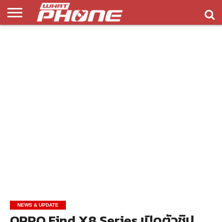
ข่าว
รีวิว
ทิป
แอพ
เกมส์
บทความ
COMPARISON
ติดต่อ
API
&
พลิ
เรา
NEW
ทริค
เคชั่น
NEWS & UPDATE
OPPO Find X8 Series เปิดตัวชิป