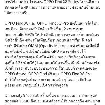
การใช้งานประจำวันบน
OPPO Find X8 Series
ไปจนถึงการ
ตัดต่อวิดีโอ
4K
และการทำงานหลายอย่างพร้อมกันข้ามแอป
ได้อย่างราบรื่น
OPPO Find X8
และ
OPPO Find X8 Pro
ยังเป็นสมาร์ตโฟน
เกมมิ่งระดับทรงพลังอีกด้วย ชิปเซ็ต
12-core Arm
Immortalis-G925
ให้ประสิทธิภาพการเรนเดอร์แบบเรย์เทร
ซิงเร็วขึ้นถึง
40%
เมื่อเทียบกับรุ่นก่อนหน้า พร้อมฟีเจอร์
ระดับพีซีอย่าง
OMM (Opacity Micromaps)
เพื่อเอฟเฟ็กต์ที่
สมจริงยิ่งขึ้น ชิปเซ็ตตัวนี้ยังมี
GPU
ที่ทรงพลัง ซึ่งให้
ประสิทธิภาพสูงสุดเพิ่มขึ้น
41%
และประสิทธิภาพโดยรวม
สูงขึ้น
44%
ช่วยให้ผู้ใช้เล่นเกมได้นานขึ้น เมื่อนำพลังของชิป
เซ็ตนี้มารวมกับระบบระบายความร้อนแบบกำหนดเองของ
OPPO
สำหรับ
OPPO Find X8
และ
OPPO Find X8 Pro
ทำให้ทั้งสองรุ่นสามารถเล่นเกมหนัก ๆ ได้อย่างลื่นไหล
พร้อมเฟรมเรตสูงแม้จะเปิดกราฟิกสูงสุด
Dimensity 9400 SoC
สร้างขึ้นจากกระบวนการ
3nm
รุ่นที่
สองของ
TSMC
ซึ่งประหยัดพลังงานได้มากกว่าถึง
40%
ช่วย