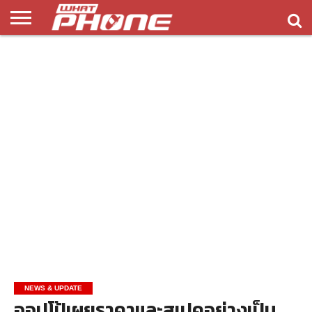
ข่าว
รีวิว
ทิป
แอพ
เกมส์
บทความ
COMPARISON
ติดต่อ
API
&
พลิ
เรา
NEW
ทริค
เคชั่น
NEWS & UPDATE
ออปโป้เผยราคาและสเปคอย่างเป็น