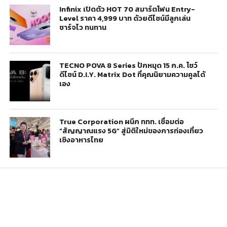
Infinix เปิดตัว HOT 70 สมาร์ตโฟน Entry-
Level ราคา 4,999 บาท ด้วยดีไซน์มีลูกเล่น
ชาร์จไว ทนทาน
TECNO POVA 8 Series ปักหมุด 15 ก.ค. โชว์
ดีไซน์ D.I.Y. Matrix Dot ที่คุณนิยามความคูลได้
เอง
True Corporation ผนึก ททท. เชื่อมต่อ
“สัญญาณแรง 5G” สู่มิติใหม่ของการท่องเที่ยว
เชิงอาหารไทย