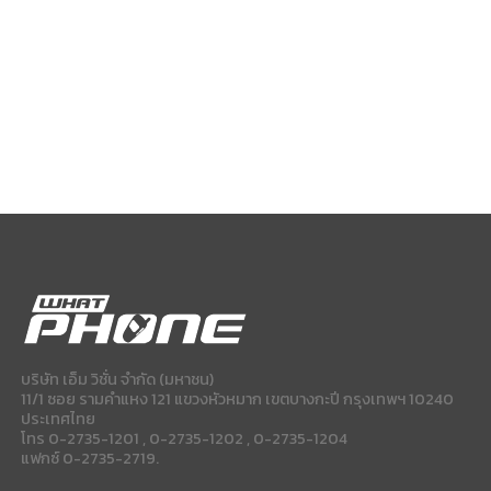
บริษัท เอ็ม วิชั่น จำกัด (มหาชน)
11/1 ซอย รามคำแหง 121 แขวงหัวหมาก เขตบางกะปี กรุงเทพฯ 10240
ประเทศไทย
โทร 0-2735-1201 , 0-2735-1202 , 0-2735-1204
แฟกซ์ 0-2735-2719.