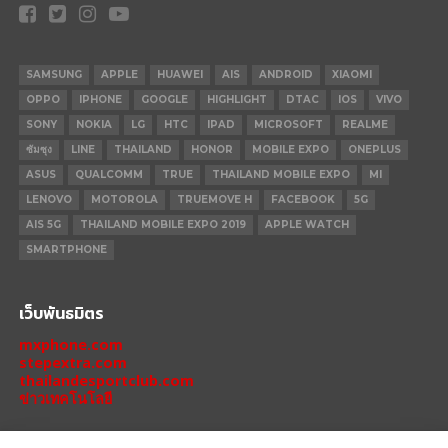
SAMSUNG
APPLE
HUAWEI
AIS
ANDROID
XIAOMI
OPPO
IPHONE
GOOGLE
HIGHLIGHT
DTAC
IOS
VIVO
SONY
NOKIA
LG
HTC
IPAD
MICROSOFT
REALME
ซัมซุง
LINE
THAILAND
HONOR
MOBILE EXPO
ONEPLUS
ASUS
QUALCOMM
TRUE
THAILAND MOBILE EXPO
MI
LENOVO
MOTOROLA
TRUEMOVE H
FACEBOOK
5G
AIS 5G
THAILAND MOBILE EXPO 2019
APPLE WATCH
SMARTPHONE
เว็บพันธมิตร
mxphone.com
stepextra.com
thailandesportclub.com
ข่าวเทคโนโลยี