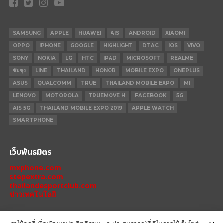
SAMSUNG
APPLE
HUAWEI
AIS
ANDROID
XIAOMI
OPPO
IPHONE
GOOGLE
HIGHLIGHT
DTAC
IOS
VIVO
SONY
NOKIA
LG
HTC
IPAD
MICROSOFT
REALME
ซัมซุง
LINE
THAILAND
HONOR
MOBILE EXPO
ONEPLUS
ASUS
QUALCOMM
TRUE
THAILAND MOBILE EXPO
MI
LENOVO
MOTOROLA
TRUEMOVE H
FACEBOOK
5G
AIS 5G
THAILAND MOBILE EXPO 2019
APPLE WATCH
SMARTPHONE
เว็บพันธมิตร
mxphone.com
stepextra.com
thailandesportclub.com
ข่าวเทคโนโลยี