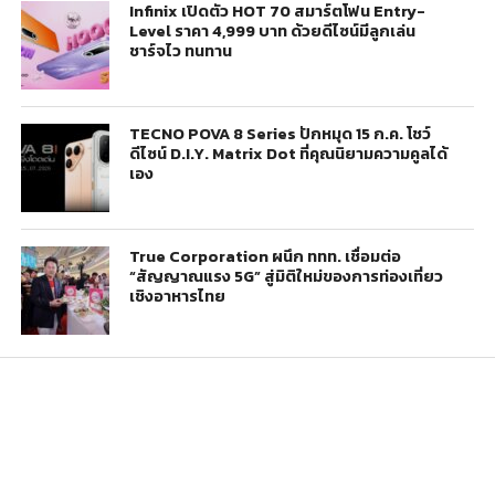
Infinix เปิดตัว HOT 70 สมาร์ตโฟน Entry-
Level ราคา 4,999 บาท ด้วยดีไซน์มีลูกเล่น
ชาร์จไว ทนทาน
TECNO POVA 8 Series ปักหมุด 15 ก.ค. โชว์
ดีไซน์ D.I.Y. Matrix Dot ที่คุณนิยามความคูลได้
เอง
True Corporation ผนึก ททท. เชื่อมต่อ
“สัญญาณแรง 5G” สู่มิติใหม่ของการท่องเที่ยว
เชิงอาหารไทย