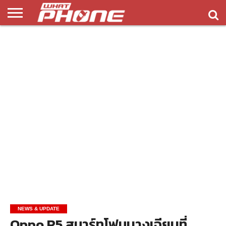
ข่าว
รีวิว
ทิป
แอพ
เกมส์
บทความ
COMPARISON
ติดต่อ
API
&
พลิ
เรา
NEW
ทริค
เคชั่น
NEWS & UPDATE
Oppo R5 สมาร์ทโฟนบางเฉียบที่