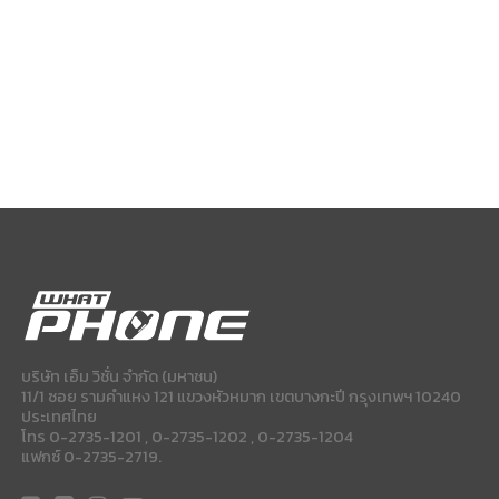
บริษัท เอ็ม วิชั่น จำกัด (มหาชน)
11/1 ซอย รามคำแหง 121 แขวงหัวหมาก เขตบางกะปี กรุงเทพฯ 10240
ประเทศไทย
โทร 0-2735-1201 , 0-2735-1202 , 0-2735-1204
แฟกซ์ 0-2735-2719.