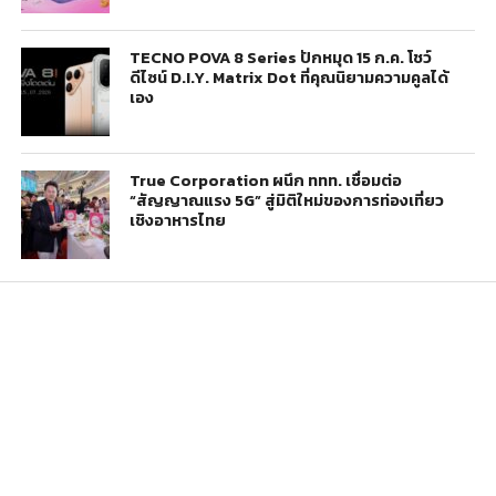
TECNO POVA 8 Series ปักหมุด 15 ก.ค. โชว์
ดีไซน์ D.I.Y. Matrix Dot ที่คุณนิยามความคูลได้
เอง
True Corporation ผนึก ททท. เชื่อมต่อ
“สัญญาณแรง 5G” สู่มิติใหม่ของการท่องเที่ยว
เชิงอาหารไทย