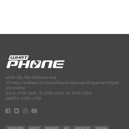
บริษัท เอ็ม วิชั่น จำกัด (มหาชน)
11/1 ซอย รามคำแหง 121 แขวงหัวหมาก เขตบางกะปี กรุงเทพฯ 10240
ประเทศไทย
โทร 0-2735-1201 , 0-2735-1202 , 0-2735-1204
แฟกซ์ 0-2735-2719.
SAMSUNG
APPLE
HUAWEI
AIS
ANDROID
XIAOMI