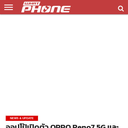
ข่าว
รีวิว
ทิป
แอพ
เกมส์
บทความ
COMPARISON
ติดต่อ
API
&
พลิ
เรา
NEW
ทริค
เคชั่น
NEWS & UPDATE
ออปโป้เปิดตัว OPPO Reno7 5G และ