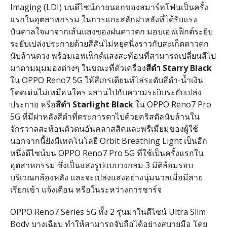
Imaging (LDI) บนดีไซน์ภายนอกของสมาร์ทโฟนเป็นครั้ง
แรกในอุตสาหกรรม ในการแกะสลักฝาหลังที่ได้รับแรง
บันดาลใจมาจากเส้นแสงของฝนดาวตก มอบเอฟเฟ็กต์ระยิบ
ระยับเปล่งประกายด้วยสีสันไม่หยุดนิ่งราวกับสะเก็ดดาวตก
นับล้านดวง พร้อมเอฟเฟ็กต์แสงสะท้อนที่สามารถเปลี่ยนสีไป
มาตามมุมมองต่างๆ ในขณะที่ตัวเครื่อง
สีดำ
Starry Black
ใน OPPO Reno7 5G ให้สีเกรเดียนท์ไล่ระดับสีดำ-น้ำเงิน
โดดเด่นไม่เหมือนใคร ผสานไปกับความระยิบระยับเปล่ง
ประกาย หรือ
สีดำ
Starlight Black
ใน OPPO Reno7 Pro
5G ที่มีฝาหลังสีดำที่ตระการตาไปด้วยคริสตัลนับล้านใน
จักรวาลสะท้อนตัวตนอันคลาสสิคและพรีเมี่ยมของผู้ใช้
นอกจากนี้ยังมีเทคโนโลยี Orbit Breathing Light เป็นอีก
หนึ่งดีไซน์บน OPPO Reno7 Pro 5G ที่ใช้เป็นครั้งแรกใน
อุตสาหกรรม ซึ่งเป็นแสงรูปแบบวงกลม 3 มิติล้อมรอบ
บริเวณกล้องหลัง และจะเปล่งแสงอย่างนุ่มนวลเมื่อมีสาย
เรียกเข้า แจ้งเตือน หรือในระหว่างการชาร์จ
OPPO Reno7 Series 5G ทั้ง 2 รุ่นมาในดีไซน์ Ultra Slim
Body บางเฉียบ ทำให้สามารถจับถือได้อย่างสบายมือ โดย