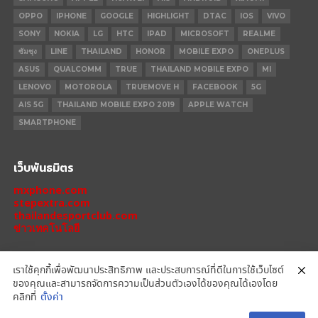
OPPO
IPHONE
GOOGLE
HIGHLIGHT
DTAC
IOS
VIVO
SONY
NOKIA
LG
HTC
IPAD
MICROSOFT
REALME
ซัมซุง
LINE
THAILAND
HONOR
MOBILE EXPO
ONEPLUS
ASUS
QUALCOMM
TRUE
THAILAND MOBILE EXPO
MI
LENOVO
MOTOROLA
TRUEMOVE H
FACEBOOK
5G
AIS 5G
THAILAND MOBILE EXPO 2019
APPLE WATCH
SMARTPHONE
เว็บพันธมิตร
mxphone.com
stepextra.com
thailandesportclub.com
ข่าวเทคโนโลยี
เราใช้คุกกี้เพื่อพัฒนาประสิทธิภาพ และประสบการณ์ที่ดีในการใช้เว็บไซต์
ของคุณและสามารถจัดการความเป็นส่วนตัวเองได้ของคุณได้เองโดย
IPHONE 14 PRO
IPHONE 14
IPHONE 11 PRO
IPHONE 11
XIAOMI
คลิกที่
ตั้งค่า