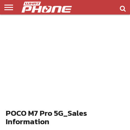
ข่าว
รีวิว
ทิป
แอพ
เกมส์
บทความ
COMPARISON
ติดต่อ
API
&
พลิ
เรา
NEW
ทริค
เคชั่น
POCO M7 Pro 5G_Sales
Information