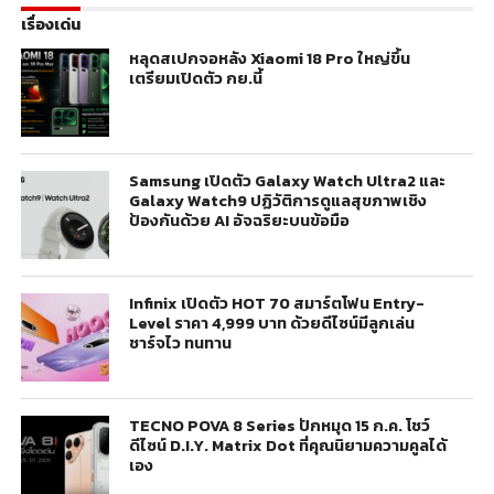
เรื่องเด่น
หลุดสเปกจอหลัง Xiaomi 18 Pro ใหญ่ขึ้น
เตรียมเปิดตัว กย.นี้
Samsung เปิดตัว Galaxy Watch Ultra2 และ
Galaxy Watch9 ปฏิวัติการดูแลสุขภาพเชิง
ป้องกันด้วย AI อัจฉริยะบนข้อมือ
Infinix เปิดตัว HOT 70 สมาร์ตโฟน Entry-
Level ราคา 4,999 บาท ด้วยดีไซน์มีลูกเล่น
ชาร์จไว ทนทาน
TECNO POVA 8 Series ปักหมุด 15 ก.ค. โชว์
ดีไซน์ D.I.Y. Matrix Dot ที่คุณนิยามความคูลได้
เอง