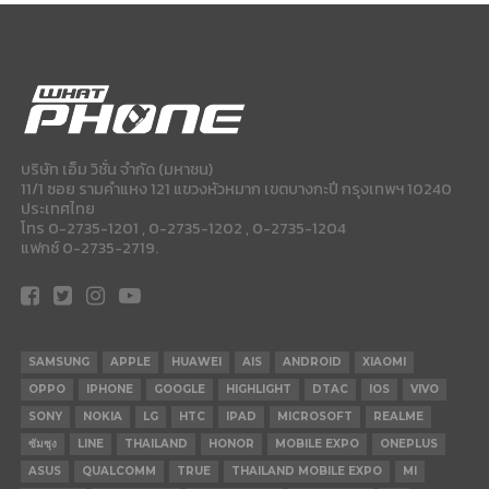
บริษัท เอ็ม วิชั่น จำกัด (มหาชน)
11/1 ซอย รามคำแหง 121 แขวงหัวหมาก เขตบางกะปี กรุงเทพฯ 10240
ประเทศไทย
โทร 0-2735-1201 , 0-2735-1202 , 0-2735-1204
แฟกซ์ 0-2735-2719.
SAMSUNG
APPLE
HUAWEI
AIS
ANDROID
XIAOMI
OPPO
IPHONE
GOOGLE
HIGHLIGHT
DTAC
IOS
VIVO
SONY
NOKIA
LG
HTC
IPAD
MICROSOFT
REALME
ซัมซุง
LINE
THAILAND
HONOR
MOBILE EXPO
ONEPLUS
ASUS
QUALCOMM
TRUE
THAILAND MOBILE EXPO
MI