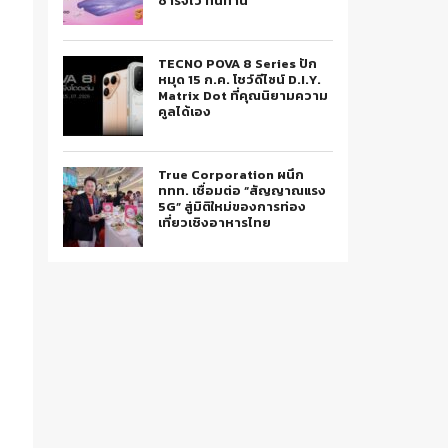
ชาร์จไว ทนทาน
TECNO POVA 8 Series ปัก
หมุด 15 ก.ค. โชว์ดีไซน์ D.I.Y.
Matrix Dot ที่คุณนิยามความ
คูลได้เอง
True Corporation ผนึก
ททท. เชื่อมต่อ “สัญญาณแรง
5G” สู่มิติใหม่ของการท่อง
เที่ยวเชิงอาหารไทย