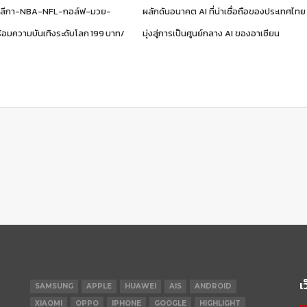
ดสลีกา-NBA-NFL-กอล์ฟ-มวย-
ผลักดันอนาคต AI ที่น่าเชื่อถือของประเทศไทย
ร้อมความบันเทิงระดับโลก 199 บาท/
มุ่งสู่การเป็นศูนย์กลาง AI ของอาเซียน
เ
SAMSUNG
APPLE
HUAWEI
AIS
ANDROID
XIAOMI
OPPO
IPHONE
GOOGLE
HIGHLIGHT
m