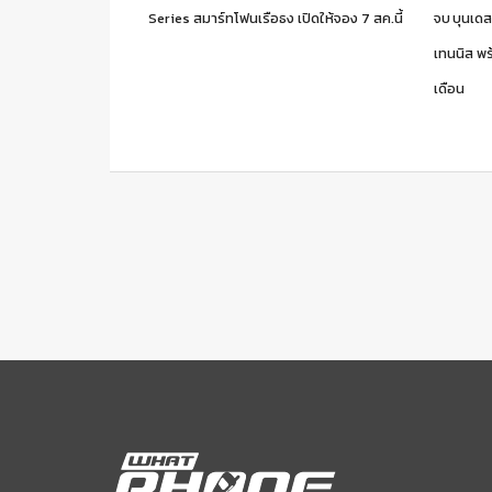
Series สมาร์ทโฟนเรือธง เปิดให้จอง 7 สค.นี้
จบ บุนเ
เทนนิส พ
เดือน