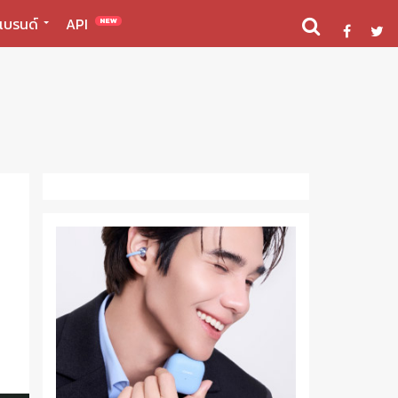
แบรนด์
API
NEW